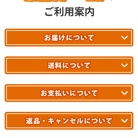
ご利用案内
平日13時まで
のご注文で
お届け!
最短翌日
あす着エリアが対象です。
合計10,000円以上
のご購入で
エリアやお届け日の確認は
こちら▶
送料無料!
※ 配送業者による配送遅延が生じる可能性がございます。
※ 沖縄・離島はお届けできません。
10,000円未満 全国一律1,100円(税込)
クレジットカード
配送業者
ヤマト運輸
ご注文のキャンセル、商品お受取り後の返品には