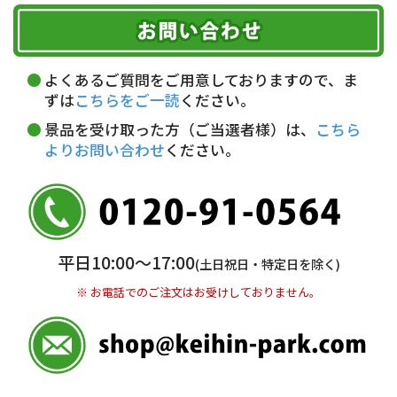
お届け可能時間帯
期限を含むルール（条件）や、お客様にご負担い
代金引換(現金のみ)
ただく費用がございます。
午前中
14～16時
16～18時
詳しくはこちら▶
5,000円以上…手数料無料
18～20時
19～21時
指定なし
よくあるご質問をご用意しておりますので、ま
5,000円未満…330円(税込)
ずは
こちらをご一読
ください。
※ お支払い金額30万円まで。
景品を受け取った方（ご当選者様）は、
こちら
よりお問い合わせ
ください。
銀行振込(前払い)
三井住友銀行 船橋支店
普通 7263489
＜口座名＞ カ）ディースタイル
※ 振込み手数料お客様ご負担。
平日10:00〜17:00
(土日祝日・特定日を除く)
※ お電話でのご注文はお受けしておりません。