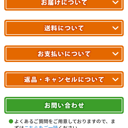
平日13時まで
のご注文で
お届け!
最短翌日
あす着エリアが対象です。
合計10,000円以上
のご購入で
エリアやお届け日の確認は
こちら▶
送料無料!
※ 配送業者による配送遅延が生じる可能性がございます。
※ 沖縄・離島はお届けできません。
10,000円未満 全国一律1,100円(税込)
クレジットカード
配送業者
ヤマト運輸
ご注文のキャンセル、商品お受取り後の返品には
お届け可能時間帯
期限を含むルール（条件）や、お客様にご負担い
代金引換(現金のみ)
ただく費用がございます。
午前中
14～16時
16～18時
詳しくはこちら▶
5,000円以上…手数料無料
18～20時
19～21時
指定なし
よくあるご質問をご用意しておりますので、ま
5,000円未満…330円(税込)
ずは
こちらをご一読
ください。