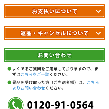
合計10,000円以上
のご購入で
エリアやお届け日の確認は
こちら▶
送料無料!
※ 配送業者による配送遅延が生じる可能性がございます。
※ 沖縄・離島はお届けできません。
10,000円未満 全国一律1,100円(税込)
クレジットカード
配送業者
ヤマト運輸
ご注文のキャンセル、商品お受取り後の返品には
お届け可能時間帯
期限を含むルール（条件）や、お客様にご負担い
代金引換(現金のみ)
ただく費用がございます。
午前中
14～16時
16～18時
詳しくはこちら▶
5,000円以上…手数料無料
18～20時
19～21時
指定なし
よくあるご質問をご用意しておりますので、ま
5,000円未満…330円(税込)
ずは
こちらをご一読
ください。
※ お支払い金額30万円まで。
景品を受け取った方（ご当選者様）は、
こちら
よりお問い合わせ
ください。
銀行振込(前払い)
三井住友銀行 船橋支店
普通 7263489
＜口座名＞ カ）ディースタイル