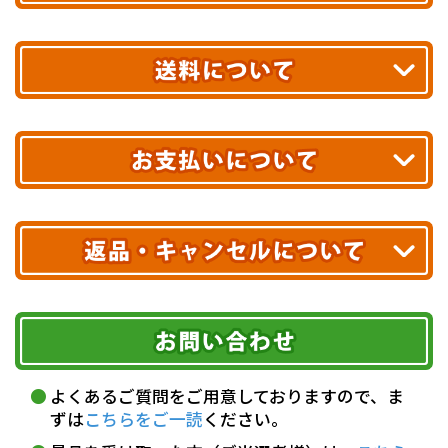
平日13時まで
のご注文で
お届け!
最短翌日
あす着エリアが対象です。
合計10,000円以上
のご購入で
エリアやお届け日の確認は
こちら▶
送料無料!
※ 配送業者による配送遅延が生じる可能性がございます。
※ 沖縄・離島はお届けできません。
10,000円未満 全国一律1,100円(税込)
クレジットカード
配送業者
ヤマト運輸
ご注文のキャンセル、商品お受取り後の返品には
お届け可能時間帯
期限を含むルール（条件）や、お客様にご負担い
代金引換(現金のみ)
ただく費用がございます。
午前中
14～16時
16～18時
詳しくはこちら▶
5,000円以上…手数料無料
18～20時
19～21時
指定なし
よくあるご質問をご用意しておりますので、ま
5,000円未満…330円(税込)
ずは
こちらをご一読
ください。
※ お支払い金額30万円まで。