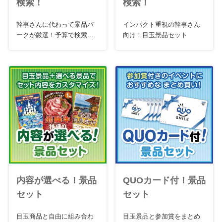
検索！
検索！
幹事さんに代わって景品パ
インパクト重視の幹事さん
ークが厳選！予算で検索お
向け！目玉景品セット
急ぎセット
内容が選べる！景品
QUOカード付！景品
セット
セット
目玉商品と自由に組み合わ
目玉景品と参加賞をまとめ