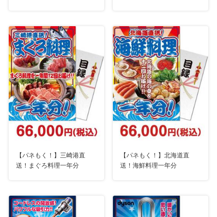
ー
【パネもく！】三崎港直
【パネもく！】北海道直
送！まぐろ料理一年分
送！海鮮料理一年分