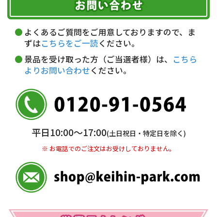
代金引換(現金のみ)
ただく費用がございます。
午前中
14～16時
16～18時
詳しくはこちら▶
5,000円以上…手数料無料
18～20時
19～21時
指定なし
よくあるご質問をご用意しておりますので、ま
5,000円未満…330円(税込)
ずは
こちらをご一読
ください。
※ お支払い金額30万円まで。
景品を受け取った方（ご当選者様）は、
こちら
よりお問い合わせ
ください。
銀行振込(前払い)
三井住友銀行 船橋支店
普通 7263489
＜口座名＞ カ）ディースタイル
※ 振込み手数料お客様ご負担。
平日10:00〜17:00
(土日祝日・特定日を除く)
※ お電話でのご注文はお受けしておりません。