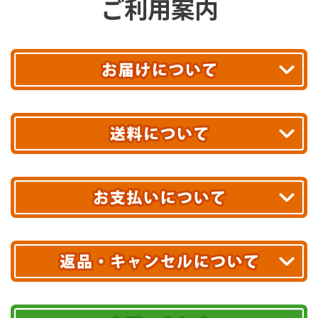
ご利用案内
平日13時まで
のご注文で
お届け!
最短翌日
あす着エリアが対象です。
合計10,000円以上
のご購入で
エリアやお届け日の確認は
こちら▶
送料無料!
※ 配送業者による配送遅延が生じる可能性がございます。
※ 沖縄・離島はお届けできません。
10,000円未満 全国一律1,100円(税込)
クレジットカード
配送業者
ヤマト運輸
ご注文のキャンセル、商品お受取り後の返品には
お届け可能時間帯
期限を含むルール（条件）や、お客様にご負担い