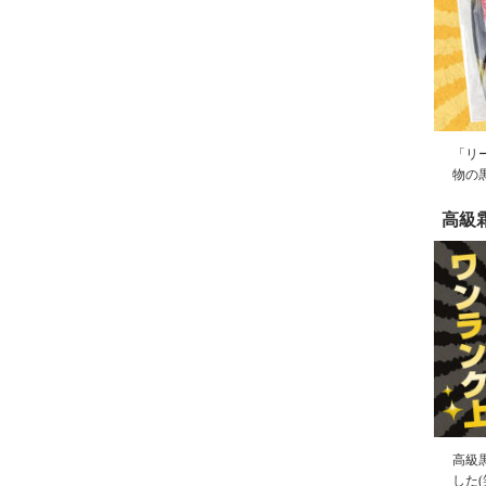
「リ
物の
高級
高級
した