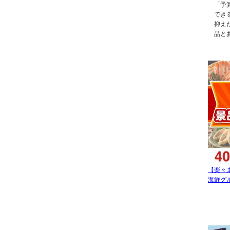
「予
でき
抑え
品と
【楽々
海鮮グル