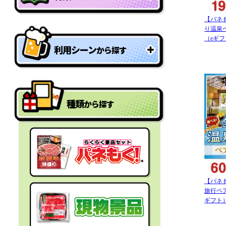
特盛り・大人買い景品
【パネ
り温泉ペ
（eギ
利用シーン
から探す
型抜きパネル景品
結婚式二次会の景品
一年分景品
種類
から探す
ゴルフコンペの景品
参加賞・残念賞
ビンゴ景品
スペシャルプライス
宴会の景品
迷った時にはコレ！
【パネ
旅行ペア
社内表彰の景品
ギフト
盛り上げたい時はコレ！