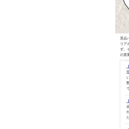
景品
リア
ず。
の貴
可