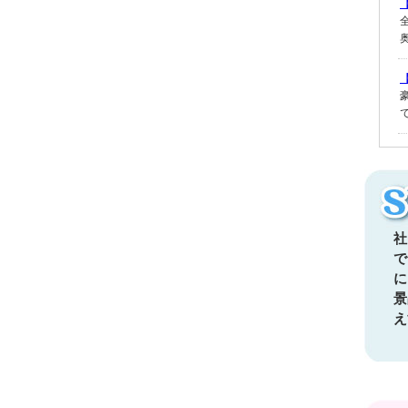
社
で
に
景
え