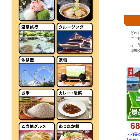
どれ
てご
は、
海鮮
＜内容