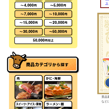
ス
商品カテゴリ
から探す
景品
など