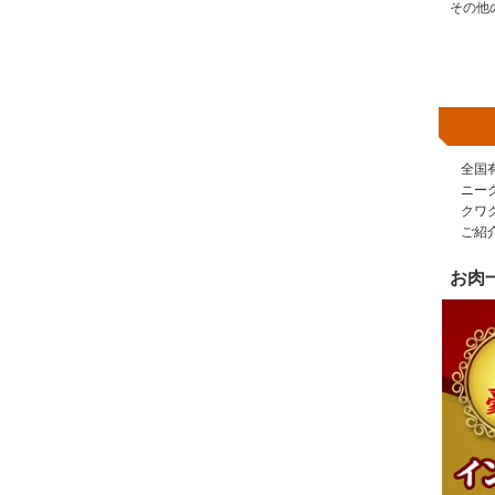
その他
全国
ニー
クワ
ご紹
お肉