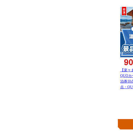
【楽々
QUO
泊券1
点・QU