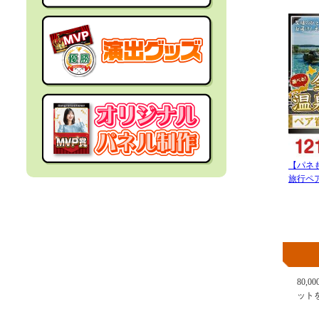
社内イベントの景品
面白・変わった景品
福利厚生・インセンティブ
金運アップ！？景品
結婚式の景品
男性向け景品
忘年会の景品
女性向け景品
【パネ
旅行ペア
新年会の景品
キッズ（子供）向け景品
歓送迎会・謝恩会の景品
爆買い向け景品
同窓会の景品
人気ランキング特集
80,
ット
夏向けの景品