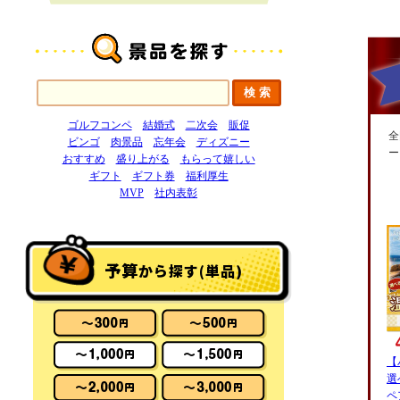
ゴルフコンペ
結婚式
二次会
販促
全
ビンゴ
肉景品
忘年会
ディズニー
ー
おすすめ
盛り上がる
もらって嬉しい
ギフト
ギフト券
福利厚生
MVP
社内表彰
予算
から探す(単品)
【
選
ペ