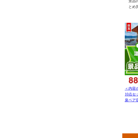
景品の
とめ
＜内容
10点
泉ペア