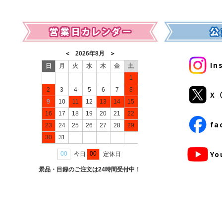
営業日カレンダー
In
X（
fa
Yo