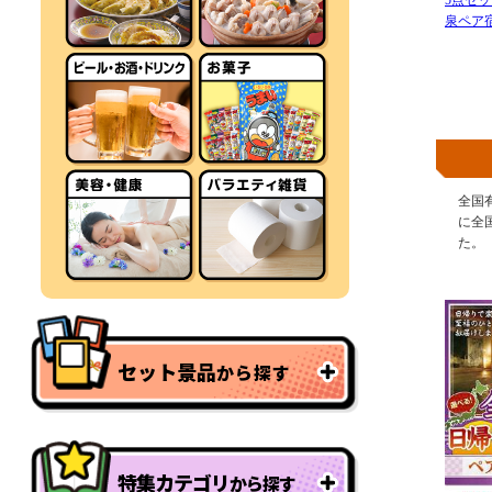
5点セ
泉ペア
全国
に全
た。
セット景品
から探す
特集カテゴリ
から探す