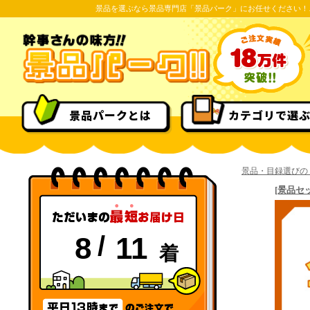
景品を選ぶなら景品専門店「景品パーク」にお任せください！
景品パークとは
カテゴリで選
景品・目録選びの
[景品セ