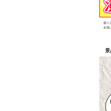
盛り
会場
景