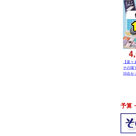
【楽々
その場
10点セ
予算