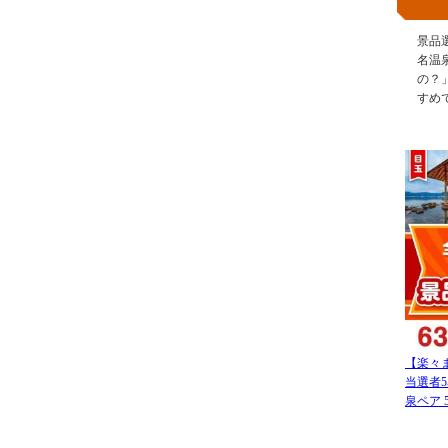
景品
名温
の？
すめ
【楽々
当選者
泉ペア 