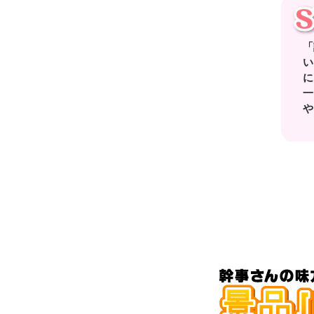
「
い
に
一
や