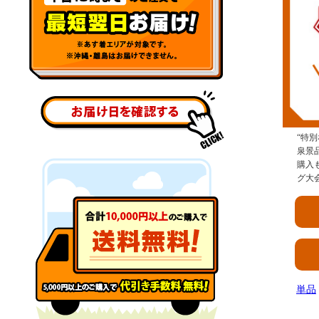
“特
泉景
購入
グ大
単品