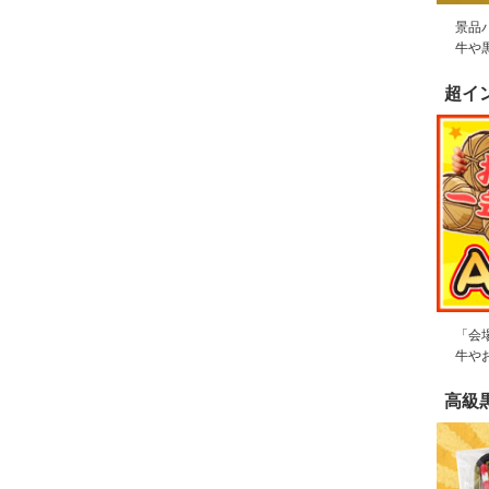
景品
牛や
超イ
「会
牛や
高級