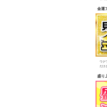
金運
ワク
だけ
盛り