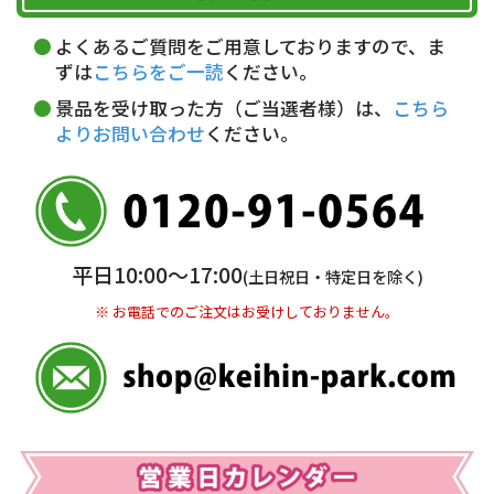
午前中
14～16時
16～18時
詳しくはこちら▶
Amazonアカウントに登録済みの
18～20時
19～21時
指定なし
よくあるご質問をご用意しておりますので、ま
クレジットカードにて決済いただけます。
ずは
こちらをご一読
ください。
代金引換(現金のみ)
景品を受け取った方（ご当選者様）は、
こちら
よりお問い合わせ
ください。
5,000円以上…手数料無料
5,000円未満…330円(税込)
※ お支払い金額30万円まで。
銀行振込(前払い)
平日10:00〜17:00
(土日祝日・特定日を除く)
三井住友銀行 船橋支店
普通 7263489
※ お電話でのご注文はお受けしておりません。
＜口座名＞ カ）ディースタイル
※ 振込み手数料お客様ご負担。