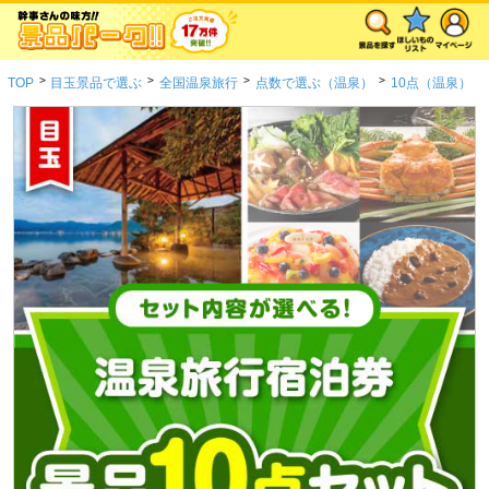
>
>
>
>
TOP
目玉景品で選ぶ
全国温泉旅行
点数で選ぶ（温泉）
10点（温泉）