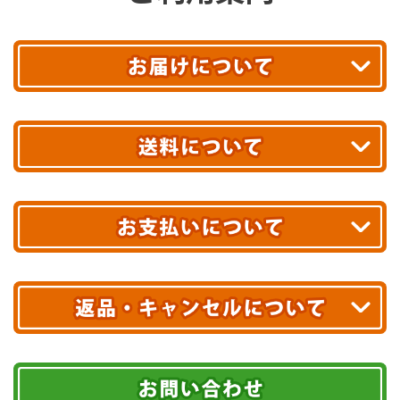
平日13時まで
のご注文で
お届け!
最短翌日
あす着エリアが対象です。
合計10,000円以上
のご購入で
エリアやお届け日の確認は
こちら▶
送料無料!
※ 配送業者による配送遅延が生じる可能性がございます。
※ 沖縄・離島はお届けできません。
10,000円未満 全国一律1,100円(税込)
クレジットカード
配送業者
ヤマト運輸
ご注文のキャンセル、商品お受取り後の返品には
お届け可能時間帯
期限を含むルール（条件）や、お客様にご負担い
Amazon Pay
ただく費用がございます。