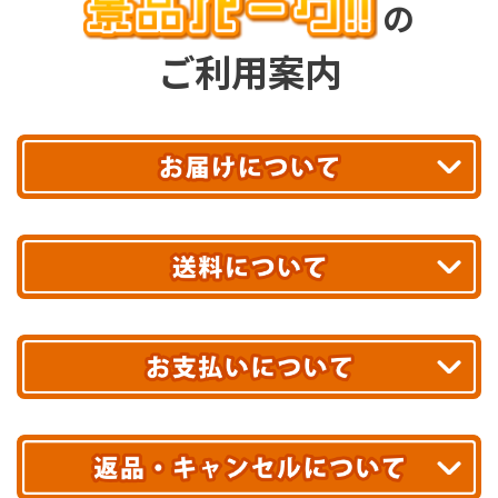
の
ご利用案内
平日13時まで
のご注文で
お届け!
最短翌日
あす着エリアが対象です。
合計10,000円以上
のご購入で
エリアやお届け日の確認は
こちら▶
送料無料!
※ 配送業者による配送遅延が生じる可能性がございます。
※ 沖縄・離島はお届けできません。
10,000円未満 全国一律1,100円(税込)
クレジットカード
配送業者