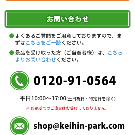
ヤマト運輸
ご注文のキャンセル、商品お受取り後の返品には
お届け可能時間帯
期限を含むルール（条件）や、お客様にご負担い
代金引換(現金のみ)
ただく費用がございます。
午前中
14～16時
16～18時
詳しくはこちら▶
5,000円以上…手数料無料
18～20時
19～21時
指定なし
よくあるご質問をご用意しておりますので、ま
5,000円未満…330円(税込)
ずは
こちらをご一読
ください。
※ お支払い金額30万円まで。
景品を受け取った方（ご当選者様）は、
こちら
よりお問い合わせ
ください。
銀行振込(前払い)
三井住友銀行 船橋支店
普通 7263489
＜口座名＞ カ）ディースタイル
※ 振込み手数料お客様ご負担。
平日10:00〜17:00
(土日祝日・特定日を除く)
※ お電話でのご注文はお受けしておりません。