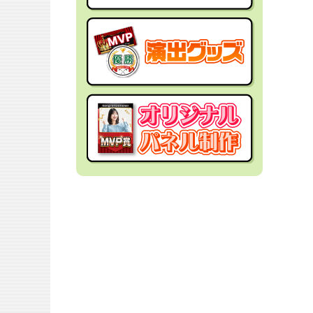
社内イベントの景品
面白・変わった景品
福利厚生・インセンティブ
金運アップ！？景品
結婚式の景品
男性向け景品
忘年会の景品
女性向け景品
新年会の景品
キッズ（子供）向け景品
歓送迎会・謝恩会の景品
爆買い向け景品
同窓会の景品
人気ランキング特集
夏向けの景品