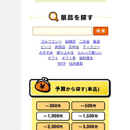
ゴルフコンペ
結婚式
二次会
販促
ビンゴ
肉景品
忘年会
ディズニー
おすすめ
盛り上がる
もらって嬉しい
ギフト
ギフト券
福利厚生
MVP
社内表彰
予算
から探す(単品)