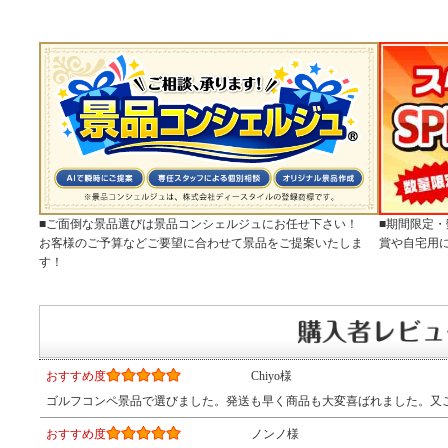
■ご面倒な景品選びは景品コンシェルジュにお任せ下さい！
■期間限定
お客様のご予算などご要望に合わせて景品をご提案いたしま
賞や自宅用
す！
おすすめ度
Chiyo様
ゴルフコンペ景品で選びました。発送も早く商品も大変喜ばれました。又
おすすめ度
ノンノ様