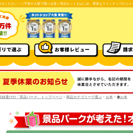
任せください！ご予算や人数で選べる楽々景品セットをはじめ、豊富なラインナップからイ
ゴリで選ぶ
お客様レビュー
請求
目録選びの「景品パーク」トップページ
>
商品カテゴリーで選ぶ
>
お米
>
◆お米