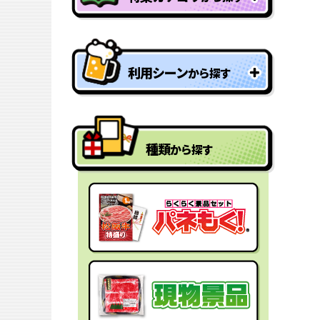
特盛り・大人買い景品
利用シーン
から探す
型抜きパネル景品
結婚式二次会の景品
一年分景品
種類
から探す
ゴルフコンペの景品
参加賞・残念賞
ビンゴ景品
スペシャルプライス
宴会の景品
迷った時にはコレ！
社内表彰の景品
盛り上げたい時はコレ！