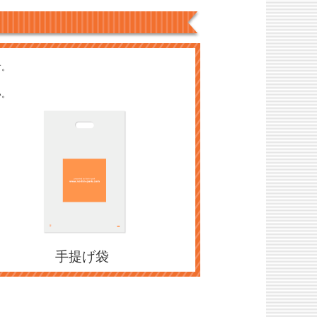
す。
い。
手提げ袋