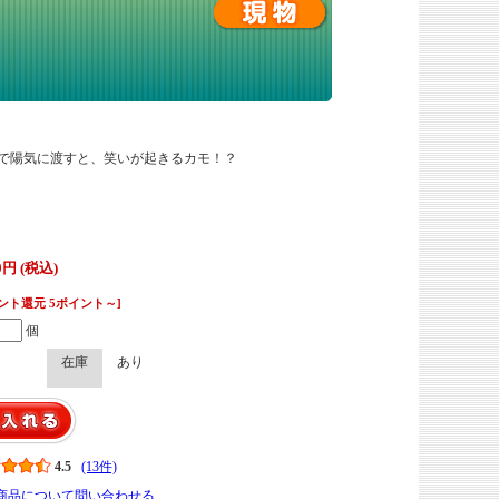
で陽気に渡すと、笑いが起きるカモ！？
！
】
0円 (税込)
ント還元 5ポイント～]
個
在庫
あり
4.5
(13件)
商品について問い合わせる