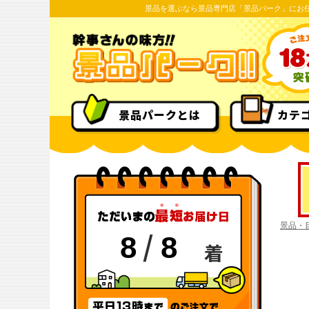
景品を選ぶなら景品専門店「景品パーク」にお
景品パークとは
カテ
景品・
/
8
8
着