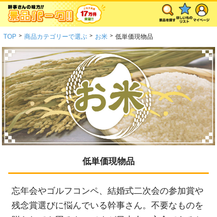
>
>
>
TOP
商品カテゴリーで選ぶ
お米
低単価現物品
低単価現物品
忘年会やゴルフコンペ、結婚式二次会の参加賞や
残念賞選びに悩んでいる幹事さん。不要なものを