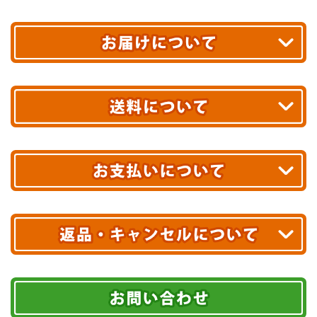
平日13時まで
のご注文で
お届け!
最短翌日
あす着エリアが対象です。
合計10,000円以上
のご購入で
エリアやお届け日の確認は
こちら▶
送料無料!
※ 配送業者による配送遅延が生じる可能性がございます。
※ 沖縄・離島はお届けできません。
10,000円未満 全国一律1,100円(税込)
クレジットカード
配送業者
ヤマト運輸
ご注文のキャンセル、商品お受取り後の返品には
お届け可能時間帯
期限を含むルール（条件）や、お客様にご負担い
代金引換(現金のみ)
ただく費用がございます。
午前中
14～16時
16～18時