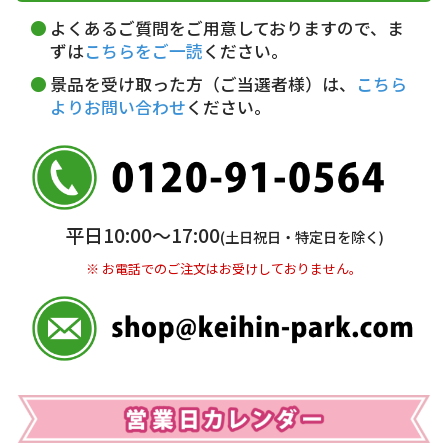
詳しくはこちら▶
5,000円以上…手数料無料
18～20時
19～21時
指定なし
よくあるご質問をご用意しておりますので、ま
5,000円未満…330円(税込)
ずは
こちらをご一読
ください。
※ お支払い金額30万円まで。
景品を受け取った方（ご当選者様）は、
こちら
よりお問い合わせ
ください。
銀行振込(前払い)
三井住友銀行 船橋支店
普通 7263489
＜口座名＞ カ）ディースタイル
※ 振込み手数料お客様ご負担。
平日10:00〜17:00
(土日祝日・特定日を除く)
※ お電話でのご注文はお受けしておりません。