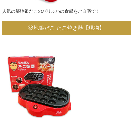
人気の築地銀だこのパリふわの食感をご自宅で！
築地銀だこ たこ焼き器【現物】