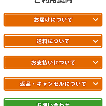
平日13時まで
のご注文で
お届け!
最短翌日
あす着エリアが対象です。
合計10,000円以上
のご購入で
エリアやお届け日の確認は
こちら▶
送料無料!
※ 配送業者による配送遅延が生じる可能性がございます。
※ 沖縄・離島はお届けできません。
10,000円未満 全国一律1,100円(税込)
クレジットカード
配送業者
ヤマト運輸
ご注文のキャンセル、商品お受取り後の返品には
お届け可能時間帯
期限を含むルール（条件）や、お客様にご負担い
代金引換(現金のみ)