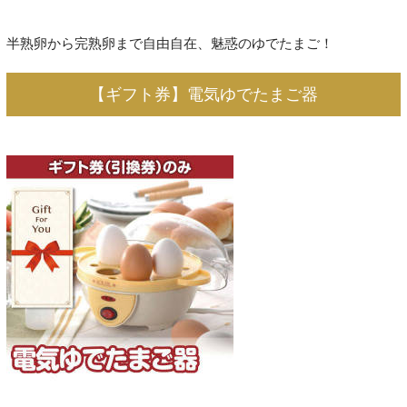
半熟卵から完熟卵まで自由自在、魅惑のゆでたまご！
【ギフト券】電気ゆでたまご器