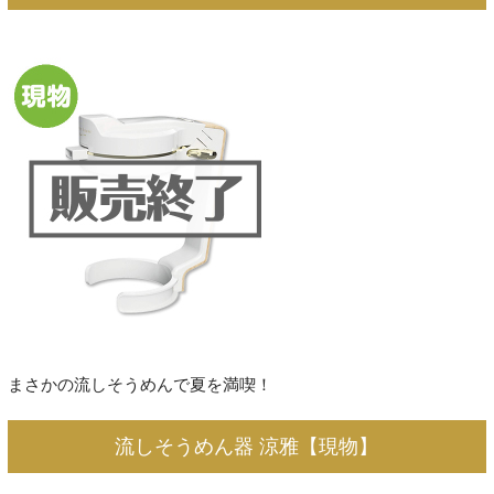
まさかの流しそうめんで夏を満喫！
流しそうめん器 涼雅【現物】