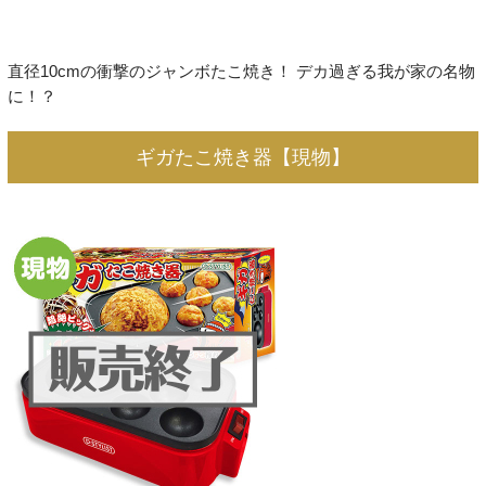
直径10cmの衝撃のジャンボたこ焼き！ デカ過ぎる我が家の名物
に！？
ギガたこ焼き器【現物】