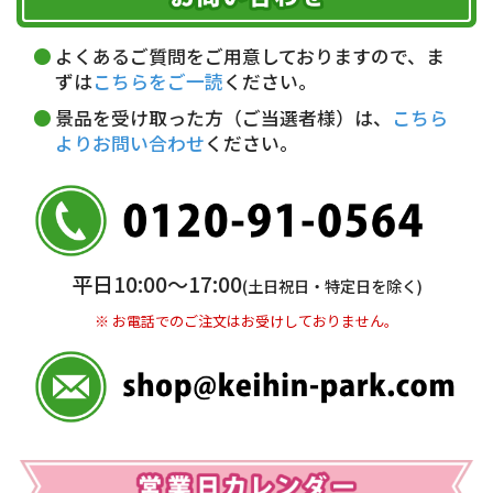
ただく費用がございます。
午前中
14～16時
16～18時
詳しくはこちら▶
5,000円以上…手数料無料
18～20時
19～21時
指定なし
よくあるご質問をご用意しておりますので、ま
5,000円未満…330円(税込)
ずは
こちらをご一読
ください。
※ お支払い金額30万円まで。
景品を受け取った方（ご当選者様）は、
こちら
よりお問い合わせ
ください。
銀行振込(前払い)
三井住友銀行 船橋支店
普通 7263489
＜口座名＞ カ）ディースタイル
※ 振込み手数料お客様ご負担。
平日10:00〜17:00
(土日祝日・特定日を除く)
※ お電話でのご注文はお受けしておりません。