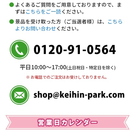
18～20時
19～21時
指定なし
よくあるご質問をご用意しておりますので、ま
5,000円未満…330円(税込)
ずは
こちらをご一読
ください。
※ お支払い金額30万円まで。
景品を受け取った方（ご当選者様）は、
こちら
よりお問い合わせ
ください。
銀行振込(前払い)
三井住友銀行 船橋支店
普通 7263489
＜口座名＞ カ）ディースタイル
※ 振込み手数料お客様ご負担。
平日10:00〜17:00
(土日祝日・特定日を除く)
※ お電話でのご注文はお受けしておりません。