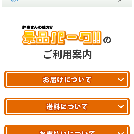
一覧へ
の
ご利用案内
平日13時まで
のご注文で
お届け!
最短翌日
あす着エリアが対象です。
合計10,000円以上
のご購入で
エリアやお届け日の確認は
こちら▶
送料無料!