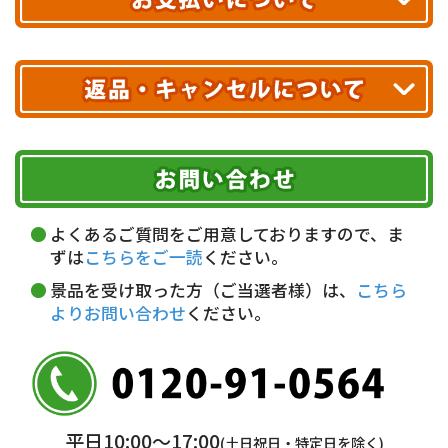
※ 配送業者による配送遅延が生じる可能性がございます。
※ 沖縄・離島はお届けできません。
10,000円未満 全国一律1,100円(税込)
クレジットカード
配送業者
ヤマト運輸
ご注文のキャンセル、商品お受取り後の返品には
お届け可能時間帯
期限を含むルール（条件）や、お客様にご負担い
代金引換(現金のみ)
ただく費用がございます。
午前中
14～16時
16～18時
詳しくはこちら▶
5,000円以上…手数料無料
18～20時
19～21時
指定なし
よくあるご質問をご用意しておりますので、ま
5,000円未満…330円(税込)
ずは
こちらをご一読
ください。
※ お支払い金額30万円まで。
景品を受け取った方（ご当選者様）は、
こちら
よりお問い合わせ
ください。
銀行振込(前払い)
三井住友銀行 船橋支店
普通 7263489
＜口座名＞ カ）ディースタイル
※ 振込み手数料お客様ご負担。
平日10:00〜17:00
(土日祝日・特定日を除く)