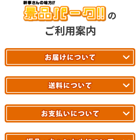
の
ご利用案内
平日13時まで
のご注文で
お届け!
最短翌日
あす着エリアが対象です。
合計10,000円以上
のご購入で
エリアやお届け日の確認は
こちら▶
送料無料!
※ 配送業者による配送遅延が生じる可能性がございます。
※ 沖縄・離島はお届けできません。
10,000円未満 全国一律1,100円(税込)
クレジットカード
配送業者