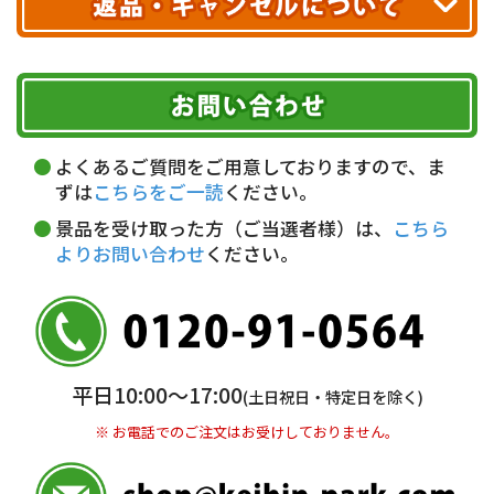
ヤマト運輸
ご注文のキャンセル、商品お受取り後の返品には
お届け可能時間帯
期限を含むルール（条件）や、お客様にご負担い
代金引換(現金のみ)
ただく費用がございます。
午前中
14～16時
16～18時
詳しくはこちら▶
5,000円以上…手数料無料
18～20時
19～21時
指定なし
よくあるご質問をご用意しておりますので、ま
5,000円未満…330円(税込)
ずは
こちらをご一読
ください。
※ お支払い金額30万円まで。
景品を受け取った方（ご当選者様）は、
こちら
よりお問い合わせ
ください。
銀行振込(前払い)
三井住友銀行 船橋支店
普通 7263489
＜口座名＞ カ）ディースタイル
※ 振込み手数料お客様ご負担。
平日10:00〜17:00
(土日祝日・特定日を除く)
※ お電話でのご注文はお受けしておりません。