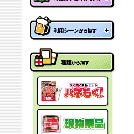
特盛り・大人買い景品
利用シーン
から探す
型抜きパネル景品
結婚式二次会の景品
一年分景品
種類
から探す
ゴルフコンペの景品
参加賞・残念賞
ビンゴ景品
スペシャルプライス
宴会の景品
迷った時にはコレ！
社内表彰の景品
盛り上げたい時はコレ！