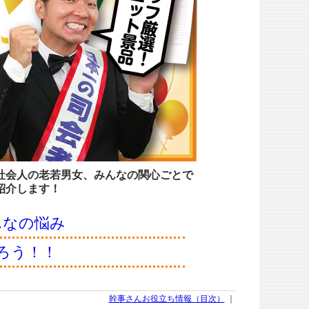
社会人の老若男女、みんなの関心ごとで
紹介します！
んなの悩み
ろう！！
幹事さんお役立ち情報（目次）
｜