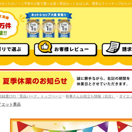
任せください！ご予算や人数で選べる楽々景品セットをはじめ、豊富なラインナップからイ
ゴリで選ぶ
お客様レビュー
請求
目録選びの「景品パーク」トップページ
>
幹事さんお役立ち情報（目次）
>
ダイエ
イエット景品