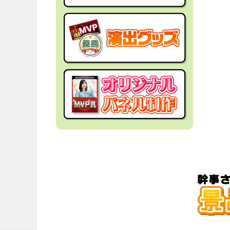
社内イベントの景品
面白・変わった景品
福利厚生・インセンティブ
金運アップ！？景品
結婚式の景品
男性向け景品
忘年会の景品
女性向け景品
新年会の景品
キッズ（子供）向け景品
歓送迎会・謝恩会の景品
爆買い向け景品
同窓会の景品
人気ランキング特集
夏向けの景品