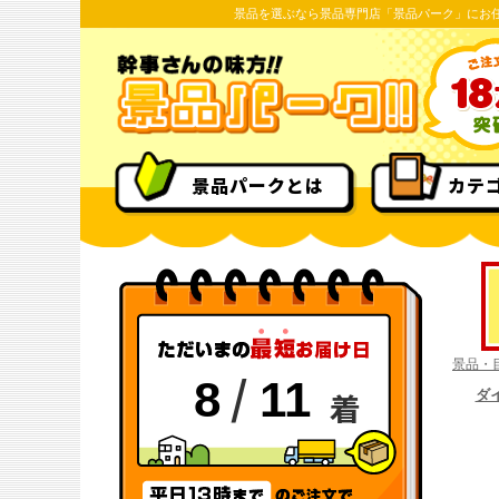
景品を選ぶなら景品専門店「景品パーク」にお
景品パークとは
カテ
景品・
/
8
11
着
ダ