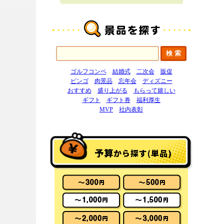
ゴルフコンペ
結婚式
二次会
販促
ビンゴ
肉景品
忘年会
ディズニー
おすすめ
盛り上がる
もらって嬉しい
ギフト
ギフト券
福利厚生
MVP
社内表彰
予算
から探す(単品)