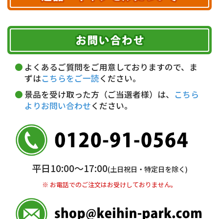
ヤマト運輸
ご注文のキャンセル、商品お受取り後の返品には
お届け可能時間帯
期限を含むルール（条件）や、お客様にご負担い
代金引換(現金のみ)
ただく費用がございます。
午前中
14～16時
16～18時
詳しくはこちら▶
5,000円以上…手数料無料
18～20時
19～21時
指定なし
よくあるご質問をご用意しておりますので、ま
5,000円未満…330円(税込)
ずは
こちらをご一読
ください。
※ お支払い金額30万円まで。
景品を受け取った方（ご当選者様）は、
こちら
よりお問い合わせ
ください。
銀行振込(前払い)
三井住友銀行 船橋支店
普通 7263489
＜口座名＞ カ）ディースタイル
※ 振込み手数料お客様ご負担。
平日10:00〜17:00
(土日祝日・特定日を除く)
※ お電話でのご注文はお受けしておりません。