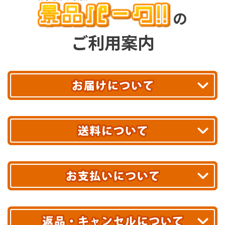
の
ご利用案内
平日13時まで
のご注文で
お届け!
最短翌日
あす着エリアが対象です。
合計10,000円以上
のご購入で
エリアやお届け日の確認は
こちら▶
送料無料!
※ 配送業者による配送遅延が生じる可能性がございます。
※ 沖縄・離島はお届けできません。
10,000円未満 全国一律1,100円(税込)
クレジットカード
配送業者