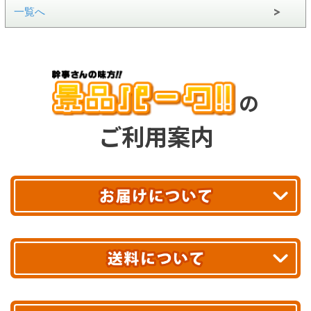
一覧へ
の
ご利用案内
平日13時まで
のご注文で
お届け!
最短翌日
あす着エリアが対象です。
合計10,000円以上
のご購入で
エリアやお届け日の確認は
こちら▶