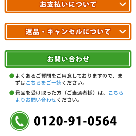
送料無料!
※ 配送業者による配送遅延が生じる可能性がございます。
※ 沖縄・離島はお届けできません。
10,000円未満 全国一律1,100円(税込)
クレジットカード
配送業者
ヤマト運輸
ご注文のキャンセル、商品お受取り後の返品には
お届け可能時間帯
期限を含むルール（条件）や、お客様にご負担い
代金引換(現金のみ)
ただく費用がございます。
午前中
14～16時
16～18時
詳しくはこちら▶
5,000円以上…手数料無料
18～20時
19～21時
指定なし
よくあるご質問をご用意しておりますので、ま
5,000円未満…330円(税込)
ずは
こちらをご一読
ください。
※ お支払い金額30万円まで。
景品を受け取った方（ご当選者様）は、
こちら
よりお問い合わせ
ください。
銀行振込(前払い)
三井住友銀行 船橋支店
普通 7263489
＜口座名＞ カ）ディースタイル
※ 振込み手数料お客様ご負担。