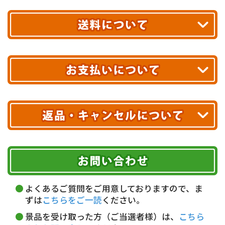
平日13時まで
のご注文で
お届け!
最短翌日
あす着エリアが対象です。
合計10,000円以上
のご購入で
エリアやお届け日の確認は
こちら▶
送料無料!
※ 配送業者による配送遅延が生じる可能性がございます。
※ 沖縄・離島はお届けできません。
10,000円未満 全国一律1,100円(税込)
クレジットカード
配送業者
ヤマト運輸
ご注文のキャンセル、商品お受取り後の返品には
お届け可能時間帯
期限を含むルール（条件）や、お客様にご負担い
代金引換(現金のみ)
ただく費用がございます。
午前中
14～16時
16～18時
詳しくはこちら▶
5,000円以上…手数料無料
18～20時
19～21時
指定なし
よくあるご質問をご用意しておりますので、ま
5,000円未満…330円(税込)
ずは
こちらをご一読
ください。
※ お支払い金額30万円まで。
景品を受け取った方（ご当選者様）は、
こちら