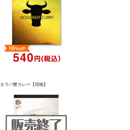
タラバ蟹カレー【現物】