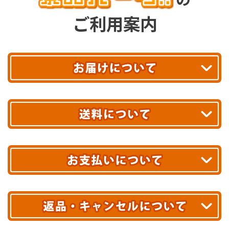
ご利用案内
平日13時まで
のご注文で
お届け!
最短翌日
あす着エリアが対象です。
合計10,000円以上
のご購入で
エリアやお届け日の確認は
こちら▶
送料無料!
※ 配送業者による配送遅延が生じる可能性がございます。
※ 沖縄・離島はお届けできません。
10,000円未満 全国一律1,100円(税込)
クレジットカード
配送業者
ヤマト運輸