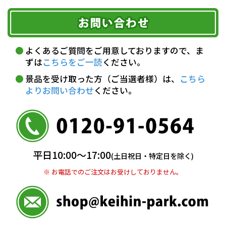
ご注文のキャンセル、商品お受取り後の返品には
お届け可能時間帯
期限を含むルール（条件）や、お客様にご負担い
代金引換(現金のみ)
ただく費用がございます。
午前中
14～16時
16～18時
詳しくはこちら▶
5,000円以上…手数料無料
18～20時
19～21時
指定なし
よくあるご質問をご用意しておりますので、ま
5,000円未満…330円(税込)
ずは
こちらをご一読
ください。
※ お支払い金額30万円まで。
景品を受け取った方（ご当選者様）は、
こちら
よりお問い合わせ
ください。
銀行振込(前払い)
三井住友銀行 船橋支店
普通 7263489
＜口座名＞ カ）ディースタイル
※ 振込み手数料お客様ご負担。
平日10:00〜17:00
(土日祝日・特定日を除く)
※ お電話でのご注文はお受けしておりません。