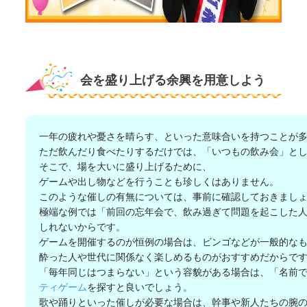
会を盛り上げる余興を用意しよう
一年の疲れや憂さを晴らす、といった意味合いを持つことが
ただ飲んだり食べたりするだけでは、「いつもの飲み会」と
そこで、場を大いに盛り上げるために、
ゲームや出し物などを行うことも珍しくはありません。
このような催しの有無については、事前に確認しておきまし
極端な例では「前回の忘年会で、飲み過ぎて問題を起こした
しれないからです。
ゲームを開催するのが恒例の場合は、ビンゴなどが一般的な
酔った人や世代に関係なく楽しめるものがおすすめだからで
「毎年同じはつまらない」という容貌がある場合は、「名前
ティゲーム
を探すと良いでしょう。
歌や踊りといった催しが必要な場合は、幹事や新人たちの腕