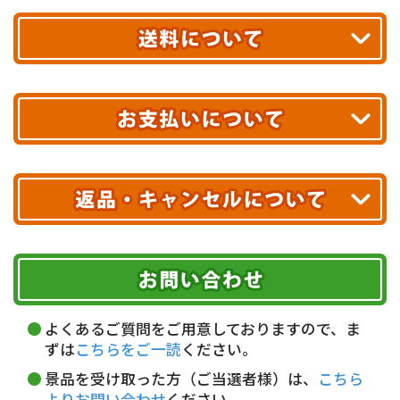
平日13時まで
のご注文で
お届け!
最短翌日
あす着エリアが対象です。
合計10,000円以上
のご購入で
エリアやお届け日の確認は
こちら▶
送料無料!
※ 配送業者による配送遅延が生じる可能性がございます。
※ 沖縄・離島はお届けできません。
10,000円未満 全国一律1,100円(税込)
クレジットカード
配送業者
ヤマト運輸
ご注文のキャンセル、商品お受取り後の返品には
お届け可能時間帯
期限を含むルール（条件）や、お客様にご負担い
代金引換(現金のみ)
ただく費用がございます。
午前中
14～16時
16～18時
詳しくはこちら▶
5,000円以上…手数料無料
18～20時
19～21時
指定なし
よくあるご質問をご用意しておりますので、ま
5,000円未満…330円(税込)
ずは
こちらをご一読
ください。
※ お支払い金額30万円まで。
景品を受け取った方（ご当選者様）は、
こちら
よりお問い合わせ
ください。