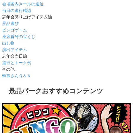
会場案内メールの送信
当日の進行確認
忘年会盛り上げアイテム編
景品選び
ビンゴゲーム
座席番号の宝くじ
出し物
演出アイテム
忘年会当日編
進行とトーク例
その他
幹事さんＱ＆Ａ
景品パークおすすめコンテンツ