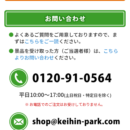
ヤマト運輸
ご注文のキャンセル、商品お受取り後の返品には
お届け可能時間帯
期限を含むルール（条件）や、お客様にご負担い
代金引換(現金のみ)
ただく費用がございます。
午前中
14～16時
16～18時
詳しくはこちら▶
5,000円以上…手数料無料
18～20時
19～21時
指定なし
よくあるご質問をご用意しておりますので、ま
5,000円未満…330円(税込)
ずは
こちらをご一読
ください。
※ お支払い金額30万円まで。
景品を受け取った方（ご当選者様）は、
こちら
よりお問い合わせ
ください。
銀行振込(前払い)
三井住友銀行 船橋支店
普通 7263489
＜口座名＞ カ）ディースタイル
※ 振込み手数料お客様ご負担。
平日10:00〜17:00
(土日祝日・特定日を除く)
※ お電話でのご注文はお受けしておりません。