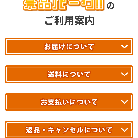
の
ご利用案内
平日13時まで
のご注文で
お届け!
最短翌日
あす着エリアが対象です。
合計10,000円以上
のご購入で
エリアやお届け日の確認は
こちら▶
送料無料!
※ 配送業者による配送遅延が生じる可能性がございます。
※ 沖縄・離島はお届けできません。
10,000円未満 全国一律1,100円(税込)
クレジットカード
配送業者