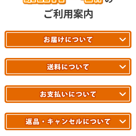
ご利用案内
平日13時まで
のご注文で
お届け!
最短翌日
あす着エリアが対象です。
合計10,000円以上
のご購入で
エリアやお届け日の確認は
こちら▶
送料無料!
※ 配送業者による配送遅延が生じる可能性がございます。
※ 沖縄・離島はお届けできません。
10,000円未満 全国一律1,100円(税込)
クレジットカード
配送業者
ヤマト運輸