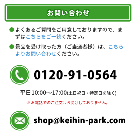
ご注文のキャンセル、商品お受取り後の返品には
お届け可能時間帯
期限を含むルール（条件）や、お客様にご負担い
代金引換(現金のみ)
ただく費用がございます。
午前中
14～16時
16～18時
詳しくはこちら▶
5,000円以上…手数料無料
18～20時
19～21時
指定なし
よくあるご質問をご用意しておりますので、ま
5,000円未満…330円(税込)
ずは
こちらをご一読
ください。
※ お支払い金額30万円まで。
景品を受け取った方（ご当選者様）は、
こちら
よりお問い合わせ
ください。
銀行振込(前払い)
三井住友銀行 船橋支店
普通 7263489
＜口座名＞ カ）ディースタイル
※ 振込み手数料お客様ご負担。
平日10:00〜17:00
(土日祝日・特定日を除く)
※ お電話でのご注文はお受けしておりません。