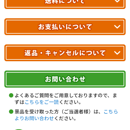
あす着エリアが対象です。
合計10,000円以上
のご購入で
エリアやお届け日の確認は
こちら▶
送料無料!
※ 配送業者による配送遅延が生じる可能性がございます。
※ 沖縄・離島はお届けできません。
10,000円未満 全国一律1,100円(税込)
クレジットカード
配送業者
ヤマト運輸
ご注文のキャンセル、商品お受取り後の返品には
お届け可能時間帯
期限を含むルール（条件）や、お客様にご負担い
代金引換(現金のみ)
ただく費用がございます。
午前中
14～16時
16～18時
詳しくはこちら▶
5,000円以上…手数料無料
18～20時
19～21時
指定なし
よくあるご質問をご用意しておりますので、ま
5,000円未満…330円(税込)
ずは
こちらをご一読
ください。
※ お支払い金額30万円まで。
景品を受け取った方（ご当選者様）は、
こちら
よりお問い合わせ
ください。
銀行振込(前払い)
三井住友銀行 船橋支店