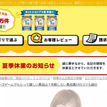
任せください！ご予算や人数で選べる楽々景品セットをはじめ、豊富なラインナップからイ
ゴリで選ぶ
お客様レビュー
請求
目録選びの「景品パーク」トップページ
>
幹事さんお役立ち情報
>
ビンゴゲームで
ンゴゲームでもらって嬉しい景品は？失敗しない景品選びのコツも紹介