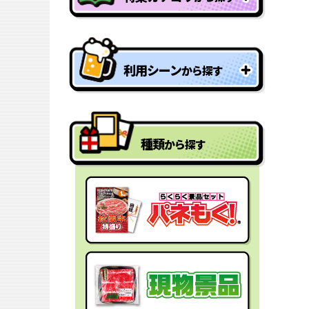
特盛り・大人買い景品
利用シーン
から探す
型抜きパネル景品
結婚式二次会の景品
一年分景品
種類
から探す
ゴルフコンペの景品
参加賞・残念賞
ビンゴ景品
スペシャルプライス
宴会の景品
迷った時にはコレ！
社内表彰の景品
盛り上げたい時はコレ！