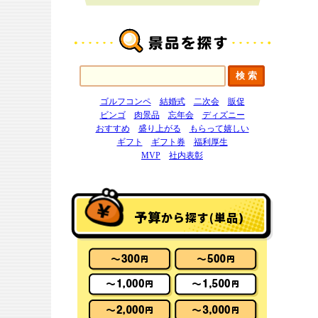
ゴルフコンペ
結婚式
二次会
販促
ビンゴ
肉景品
忘年会
ディズニー
おすすめ
盛り上がる
もらって嬉しい
ギフト
ギフト券
福利厚生
MVP
社内表彰
予算
から探す(単品)