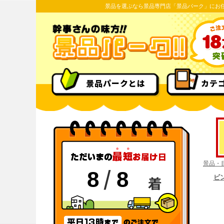
景品を選ぶなら景品専門店「景品パーク」にお
景品パークとは
カテ
景品・
/
8
8
着
ビ