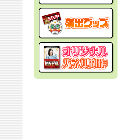
社内イベントの景品
面白・変わった景品
福利厚生・インセンティブ
金運アップ！？景品
結婚式の景品
男性向け景品
忘年会の景品
女性向け景品
新年会の景品
キッズ（子供）向け景品
歓送迎会・謝恩会の景品
爆買い向け景品
同窓会の景品
人気ランキング特集
夏向けの景品