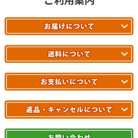
平日13時まで
のご注文で
お届け!
最短翌日
あす着エリアが対象です。
合計10,000円以上
のご購入で
エリアやお届け日の確認は
こちら▶
送料無料!
※ 配送業者による配送遅延が生じる可能性がございます。
※ 沖縄・離島はお届けできません。
10,000円未満 全国一律1,100円(税込)
クレジットカード
配送業者
ヤマト運輸
ご注文のキャンセル、商品お受取り後の返品には
お届け可能時間帯
期限を含むルール（条件）や、お客様にご負担い
代金引換(現金のみ)