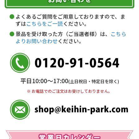
ただく費用がございます。
午前中
14～16時
16～18時
詳しくはこちら▶
5,000円以上…手数料無料
18～20時
19～21時
指定なし
よくあるご質問をご用意しておりますので、ま
5,000円未満…330円(税込)
ずは
こちらをご一読
ください。
※ お支払い金額30万円まで。
景品を受け取った方（ご当選者様）は、
こちら
よりお問い合わせ
ください。
銀行振込(前払い)
三井住友銀行 船橋支店
普通 7263489
＜口座名＞ カ）ディースタイル
※ 振込み手数料お客様ご負担。
平日10:00〜17:00
(土日祝日・特定日を除く)
※ お電話でのご注文はお受けしておりません。