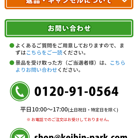
ヤマト運輸
ご注文のキャンセル、商品お受取り後の返品には
お届け可能時間帯
期限を含むルール（条件）や、お客様にご負担い
代金引換(現金のみ)
ただく費用がございます。
午前中
14～16時
16～18時
詳しくはこちら▶
5,000円以上…手数料無料
18～20時
19～21時
指定なし
よくあるご質問をご用意しておりますので、ま
5,000円未満…330円(税込)
ずは
こちらをご一読
ください。
※ お支払い金額30万円まで。
景品を受け取った方（ご当選者様）は、
こちら
よりお問い合わせ
ください。
銀行振込(前払い)
三井住友銀行 船橋支店
普通 7263489
＜口座名＞ カ）ディースタイル
※ 振込み手数料お客様ご負担。
平日10:00〜17:00
(土日祝日・特定日を除く)
※ お電話でのご注文はお受けしておりません。