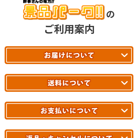
の
ご利用案内
平日13時まで
のご注文で
お届け!
最短翌日
あす着エリアが対象です。
合計10,000円以上
のご購入で
エリアやお届け日の確認は
こちら▶
送料無料!
※ 配送業者による配送遅延が生じる可能性がございます。
※ 沖縄・離島はお届けできません。
10,000円未満 全国一律1,100円(税込)
クレジットカード
配送業者