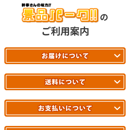
の
ご利用案内
平日13時まで
のご注文で
お届け!
最短翌日
あす着エリアが対象です。
合計10,000円以上
のご購入で
エリアやお届け日の確認は
こちら▶
送料無料!
※ 配送業者による配送遅延が生じる可能性がございます。
※ 沖縄・離島はお届けできません。
10,000円未満 全国一律1,100円(税込)
クレジットカード