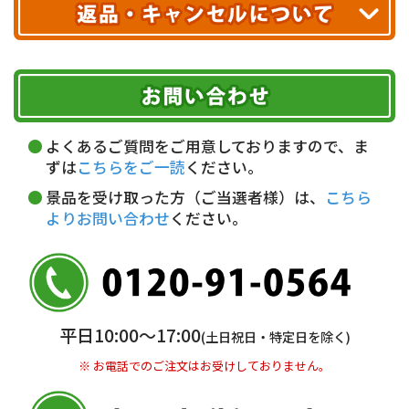
配送業者
ヤマト運輸
ご注文のキャンセル、商品お受取り後の返品には
お届け可能時間帯
期限を含むルール（条件）や、お客様にご負担い
代金引換(現金のみ)
ただく費用がございます。
午前中
14～16時
16～18時
詳しくはこちら▶
5,000円以上…手数料無料
18～20時
19～21時
指定なし
よくあるご質問をご用意しておりますので、ま
5,000円未満…330円(税込)
ずは
こちらをご一読
ください。
※ お支払い金額30万円まで。
景品を受け取った方（ご当選者様）は、
こちら
よりお問い合わせ
ください。
銀行振込(前払い)
三井住友銀行 船橋支店
普通 7263489
＜口座名＞ カ）ディースタイル
※ 振込み手数料お客様ご負担。
平日10:00〜17:00
(土日祝日・特定日を除く)
※ お電話でのご注文はお受けしておりません。