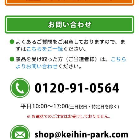
ヤマト運輸
ご注文のキャンセル、商品お受取り後の返品には
お届け可能時間帯
期限を含むルール（条件）や、お客様にご負担い
代金引換(現金のみ)
ただく費用がございます。
午前中
14～16時
16～18時
詳しくはこちら▶
5,000円以上…手数料無料
18～20時
19～21時
指定なし
よくあるご質問をご用意しておりますので、ま
5,000円未満…330円(税込)
ずは
こちらをご一読
ください。
※ お支払い金額30万円まで。
景品を受け取った方（ご当選者様）は、
こちら
よりお問い合わせ
ください。
銀行振込(前払い)
三井住友銀行 船橋支店
普通 7263489
＜口座名＞ カ）ディースタイル
※ 振込み手数料お客様ご負担。
平日10:00〜17:00
(土日祝日・特定日を除く)
※ お電話でのご注文はお受けしておりません。