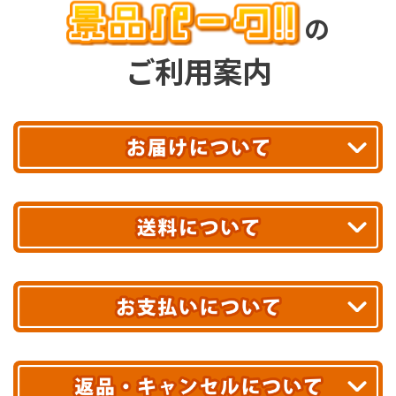
の
ご利用案内
平日13時まで
のご注文で
お届け!
最短翌日
あす着エリアが対象です。
合計10,000円以上
のご購入で
エリアやお届け日の確認は
こちら▶
送料無料!
※ 配送業者による配送遅延が生じる可能性がございます。
※ 沖縄・離島はお届けできません。
10,000円未満 全国一律1,100円(税込)
クレジットカード
配送業者