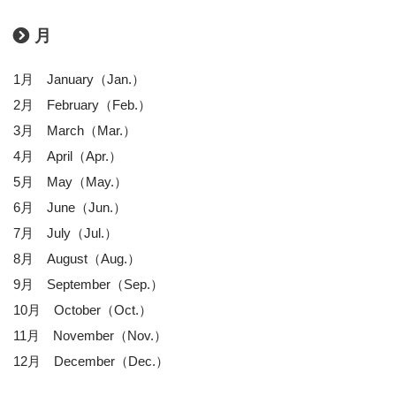
月
1月 January（Jan.）
2月 February（Feb.）
3月 March（Mar.）
4月 April（Apr.）
5月 May（May.）
6月 June（Jun.）
7月 July（Jul.）
8月 August（Aug.）
9月 September（Sep.）
10月 October（Oct.）
11月 November（Nov.）
12月 December（Dec.）