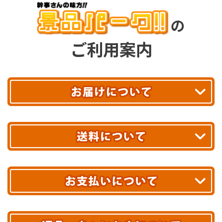
の
ご利用案内
平日13時まで
のご注文で
お届け!
最短翌日
あす着エリアが対象です。
合計10,000円以上
のご購入で
エリアやお届け日の確認は
こちら▶
送料無料!
※ 配送業者による配送遅延が生じる可能性がございます。
※ 沖縄・離島はお届けできません。
10,000円未満 全国一律1,100円(税込)
クレジットカード
配送業者