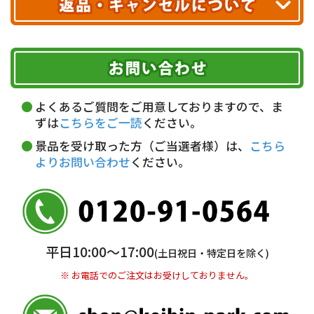
ヤマト運輸
ご注文のキャンセル、商品お受取り後の返品には
お届け可能時間帯
期限を含むルール（条件）や、お客様にご負担い
代金引換(現金のみ)
ただく費用がございます。
午前中
14～16時
16～18時
詳しくはこちら▶
5,000円以上…手数料無料
18～20時
19～21時
指定なし
よくあるご質問をご用意しておりますので、ま
5,000円未満…330円(税込)
ずは
こちらをご一読
ください。
※ お支払い金額30万円まで。
景品を受け取った方（ご当選者様）は、
こちら
よりお問い合わせ
ください。
銀行振込(前払い)
三井住友銀行 船橋支店
普通 7263489
＜口座名＞ カ）ディースタイル
※ 振込み手数料お客様ご負担。
平日10:00〜17:00
(土日祝日・特定日を除く)
※ お電話でのご注文はお受けしておりません。