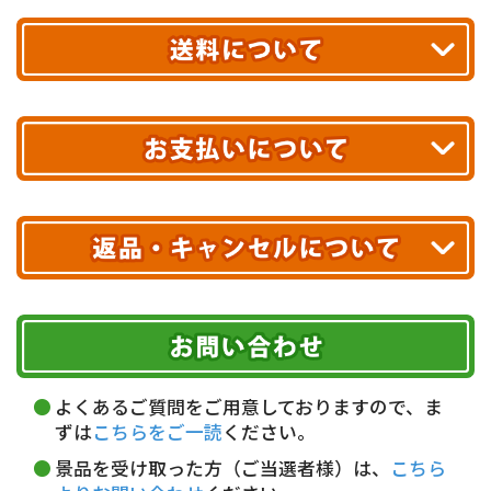
平日13時まで
のご注文で
お届け!
最短翌日
あす着エリアが対象です。
合計10,000円以上
のご購入で
エリアやお届け日の確認は
こちら▶
送料無料!
※ 配送業者による配送遅延が生じる可能性がございます。
※ 沖縄・離島はお届けできません。
10,000円未満 全国一律1,100円(税込)
クレジットカード
配送業者
ヤマト運輸
ご注文のキャンセル、商品お受取り後の返品には
お届け可能時間帯
期限を含むルール（条件）や、お客様にご負担い
代金引換(現金のみ)
ただく費用がございます。
午前中
14～16時
16～18時
詳しくはこちら▶
5,000円以上…手数料無料
18～20時
19～21時
指定なし
よくあるご質問をご用意しておりますので、ま
5,000円未満…330円(税込)
ずは
こちらをご一読
ください。
※ お支払い金額30万円まで。
景品を受け取った方（ご当選者様）は、
こちら