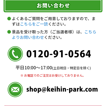
お届け可能時間帯
期限を含むルール（条件）や、お客様にご負担い
代金引換(現金のみ)
ただく費用がございます。
午前中
14～16時
16～18時
詳しくはこちら▶
5,000円以上…手数料無料
18～20時
19～21時
指定なし
よくあるご質問をご用意しておりますので、ま
5,000円未満…330円(税込)
ずは
こちらをご一読
ください。
※ お支払い金額30万円まで。
景品を受け取った方（ご当選者様）は、
こちら
よりお問い合わせ
ください。
銀行振込(前払い)
三井住友銀行 船橋支店
普通 7263489
＜口座名＞ カ）ディースタイル
※ 振込み手数料お客様ご負担。
平日10:00〜17:00
(土日祝日・特定日を除く)
※ お電話でのご注文はお受けしておりません。