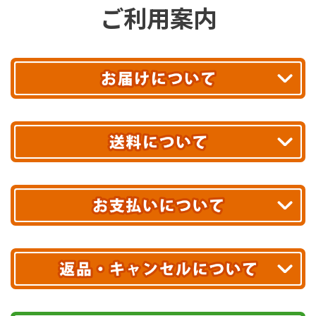
ご利用案内
平日13時まで
のご注文で
お届け!
最短翌日
あす着エリアが対象です。
合計10,000円以上
のご購入で
エリアやお届け日の確認は
こちら▶
送料無料!
※ 配送業者による配送遅延が生じる可能性がございます。
※ 沖縄・離島はお届けできません。
10,000円未満 全国一律1,100円(税込)
クレジットカード
配送業者
ヤマト運輸
ご注文のキャンセル、商品お受取り後の返品には