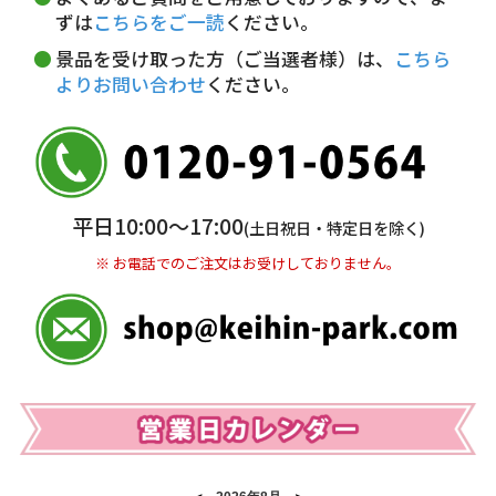
5,000円未満…330円(税込)
ずは
こちらをご一読
ください。
※ お支払い金額30万円まで。
景品を受け取った方（ご当選者様）は、
こちら
よりお問い合わせ
ください。
銀行振込(前払い)
三井住友銀行 船橋支店
普通 7263489
＜口座名＞ カ）ディースタイル
※ 振込み手数料お客様ご負担。
平日10:00〜17:00
(土日祝日・特定日を除く)
※ お電話でのご注文はお受けしておりません。