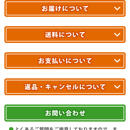
平日13時まで
のご注文で
お届け!
最短翌日
あす着エリアが対象です。
合計10,000円以上
のご購入で
エリアやお届け日の確認は
こちら▶
送料無料!
※ 配送業者による配送遅延が生じる可能性がございます。
※ 沖縄・離島はお届けできません。
10,000円未満 全国一律1,100円(税込)
クレジットカード
配送業者
ヤマト運輸
ご注文のキャンセル、商品お受取り後の返品には
お届け可能時間帯
期限を含むルール（条件）や、お客様にご負担い
代金引換(現金のみ)
ただく費用がございます。
午前中
14～16時
16～18時
詳しくはこちら▶
5,000円以上…手数料無料
18～20時
19～21時
指定なし
よくあるご質問をご用意しておりますので、ま