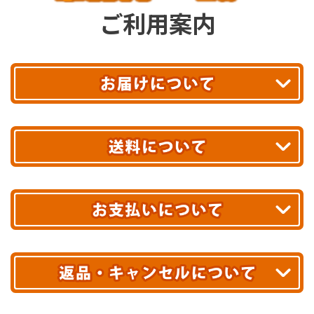
ご利用案内
平日13時まで
のご注文で
お届け!
最短翌日
あす着エリアが対象です。
合計10,000円以上
のご購入で
エリアやお届け日の確認は
こちら▶
送料無料!
※ 配送業者による配送遅延が生じる可能性がございます。
※ 沖縄・離島はお届けできません。
10,000円未満 全国一律1,100円(税込)
クレジットカード
配送業者
ヤマト運輸
ご注文のキャンセル、商品お受取り後の返品には