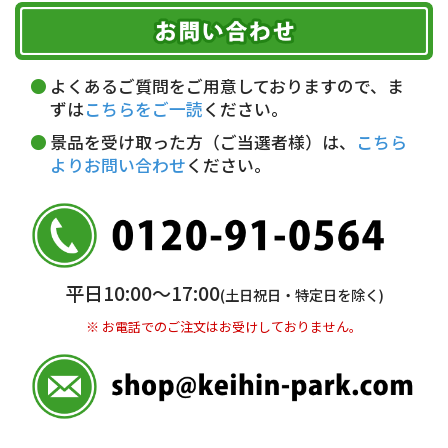
お届け可能時間帯
期限を含むルール（条件）や、お客様にご負担い
代金引換(現金のみ)
ただく費用がございます。
午前中
14～16時
16～18時
詳しくはこちら▶
5,000円以上…手数料無料
18～20時
19～21時
指定なし
よくあるご質問をご用意しておりますので、ま
5,000円未満…330円(税込)
ずは
こちらをご一読
ください。
※ お支払い金額30万円まで。
景品を受け取った方（ご当選者様）は、
こちら
よりお問い合わせ
ください。
銀行振込(前払い)
三井住友銀行 船橋支店
普通 7263489
＜口座名＞ カ）ディースタイル
※ 振込み手数料お客様ご負担。
平日10:00〜17:00
(土日祝日・特定日を除く)
※ お電話でのご注文はお受けしておりません。