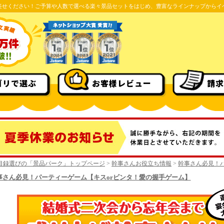
任せください！ご予算や人数で選べる楽々景品セットをはじめ、豊富なラインナップからイ
ゴリで選ぶ
お客様レビュー
請求
目録選びの「景品パーク」トップページ
>
幹事さんお役立ち情報
>
幹事さん必見！
事さん必見！パーティーゲーム【キスorビンタ！愛の握手ゲーム】