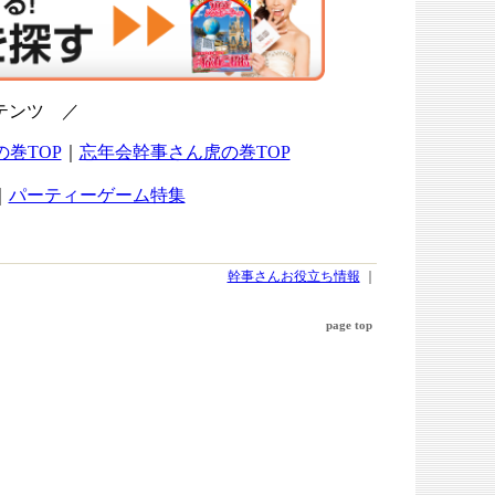
幹事さんお役立ち情報
｜
page top