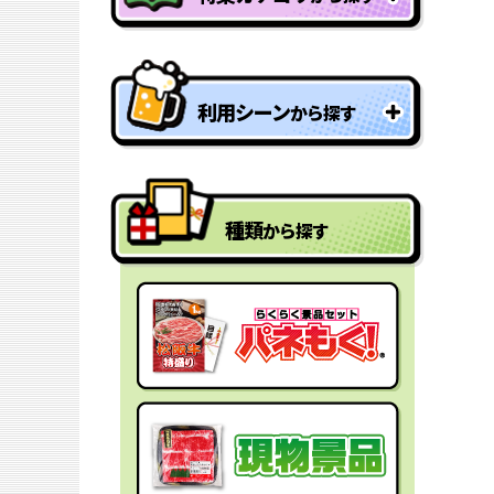
特盛り・大人買い景品
利用シーン
から探す
型抜きパネル景品
結婚式二次会の景品
一年分景品
種類
から探す
ゴルフコンペの景品
参加賞・残念賞
ビンゴ景品
スペシャルプライス
宴会の景品
迷った時にはコレ！
社内表彰の景品
盛り上げたい時はコレ！