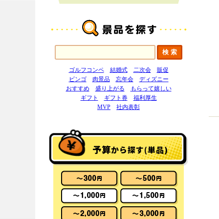
ゴルフコンペ
結婚式
二次会
販促
ビンゴ
肉景品
忘年会
ディズニー
おすすめ
盛り上がる
もらって嬉しい
ギフト
ギフト券
福利厚生
MVP
社内表彰
予算
から探す(単品)