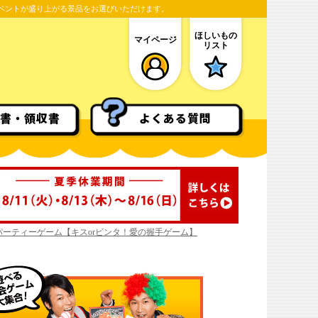
ベントが盛り上がる景品をお選びいただけます。
ほしいもの
マイページ
リスト
書・領収書
よくある質問
パーティーゲーム【キスorビンタ！愛の握手ゲーム】