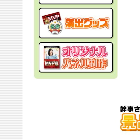
社内イベントの景品
面白・変わった景品
福利厚生・インセンティブ
金運アップ！？景品
結婚式の景品
男性向け景品
忘年会の景品
女性向け景品
新年会の景品
キッズ（子供）向け景品
歓送迎会・謝恩会の景品
爆買い向け景品
同窓会の景品
人気ランキング特集
夏向けの景品