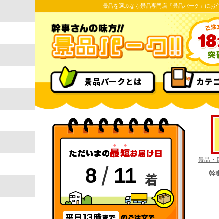
景品を選ぶなら景品専門店「景品パーク」にお
景品パークとは
カテ
景品・
/
8
11
着
幹