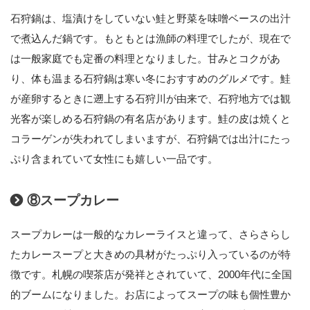
石狩鍋は、塩漬けをしていない鮭と野菜を味噌ベースの出汁
で煮込んだ鍋です。もともとは漁師の料理でしたが、現在で
は一般家庭でも定番の料理となりました。甘みとコクがあ
り、体も温まる石狩鍋は寒い冬におすすめのグルメです。鮭
が産卵するときに遡上する石狩川が由来で、石狩地方では観
光客が楽しめる石狩鍋の有名店があります。鮭の皮は焼くと
コラーゲンが失われてしまいますが、石狩鍋では出汁にたっ
ぷり含まれていて女性にも嬉しい一品です。
⑧スープカレー
スープカレーは一般的なカレーライスと違って、さらさらし
たカレースープと大きめの具材がたっぷり入っているのが特
徴です。札幌の喫茶店が発祥とされていて、2000年代に全国
的ブームになりました。お店によってスープの味も個性豊か