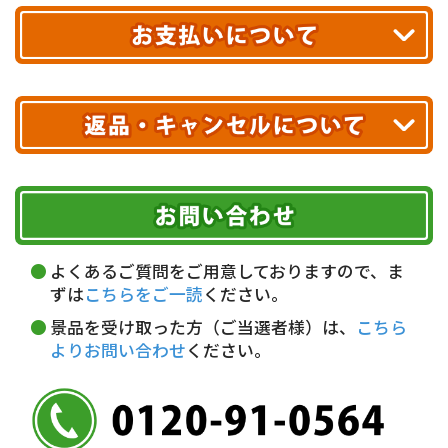
エリアやお届け日の確認は
こちら▶
送料無料!
※ 配送業者による配送遅延が生じる可能性がございます。
※ 沖縄・離島はお届けできません。
10,000円未満 全国一律1,100円(税込)
クレジットカード
配送業者
ヤマト運輸
ご注文のキャンセル、商品お受取り後の返品には
お届け可能時間帯
期限を含むルール（条件）や、お客様にご負担い
代金引換(現金のみ)
ただく費用がございます。
午前中
14～16時
16～18時
詳しくはこちら▶
5,000円以上…手数料無料
18～20時
19～21時
指定なし
よくあるご質問をご用意しておりますので、ま
5,000円未満…330円(税込)
ずは
こちらをご一読
ください。
※ お支払い金額30万円まで。
景品を受け取った方（ご当選者様）は、
こちら
よりお問い合わせ
ください。
銀行振込(前払い)
三井住友銀行 船橋支店
普通 7263489
＜口座名＞ カ）ディースタイル