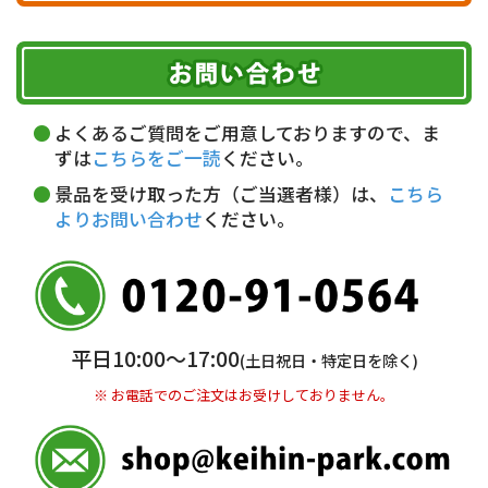
ヤマト運輸
ご注文のキャンセル、商品お受取り後の返品には
お届け可能時間帯
期限を含むルール（条件）や、お客様にご負担い
代金引換(現金のみ)
ただく費用がございます。
午前中
14～16時
16～18時
詳しくはこちら▶
5,000円以上…手数料無料
18～20時
19～21時
指定なし
よくあるご質問をご用意しておりますので、ま
5,000円未満…330円(税込)
ずは
こちらをご一読
ください。
※ お支払い金額30万円まで。
景品を受け取った方（ご当選者様）は、
こちら
よりお問い合わせ
ください。
銀行振込(前払い)
三井住友銀行 船橋支店
普通 7263489
＜口座名＞ カ）ディースタイル
※ 振込み手数料お客様ご負担。
平日10:00〜17:00
(土日祝日・特定日を除く)
※ お電話でのご注文はお受けしておりません。