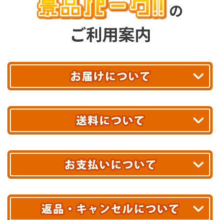
の
ご利用案内
平日13時まで
のご注文で
お届け!
最短翌日
あす着エリアが対象です。
合計10,000円以上
のご購入で
エリアやお届け日の確認は
こちら▶
送料無料!
※ 配送業者による配送遅延が生じる可能性がございます。
※ 沖縄・離島はお届けできません。
10,000円未満 全国一律1,100円(税込)
クレジットカード
配送業者