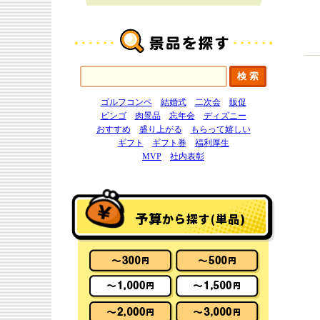
ゴルフコンペ
結婚式
二次会
販促
ビンゴ
肉景品
忘年会
ディズニー
おすすめ
盛り上がる
もらって嬉しい
ギフト
ギフト券
福利厚生
MVP
社内表彰
予算
から探す(単品)