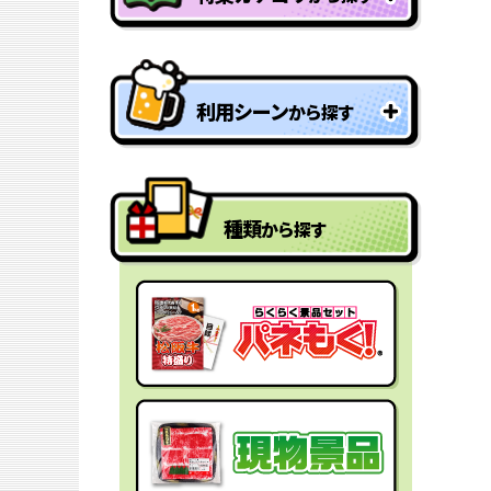
特盛り・大人買い景品
利用シーン
から探す
型抜きパネル景品
結婚式二次会の景品
一年分景品
種類
から探す
ゴルフコンペの景品
参加賞・残念賞
ビンゴ景品
スペシャルプライス
宴会の景品
迷った時にはコレ！
社内表彰の景品
盛り上げたい時はコレ！