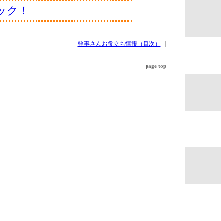
ック！
幹事さんお役立ち情報（目次）
｜
page top