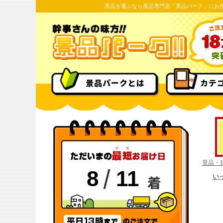
景品を選ぶなら景品専門店「景品パーク」にお
景品パークとは
カテ
景品・
/
8
11
着
い