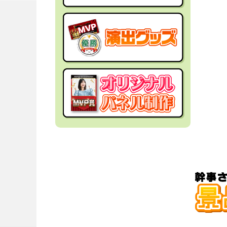
社内イベントの景品
面白・変わった景品
福利厚生・インセンティブ
金運アップ！？景品
結婚式の景品
男性向け景品
忘年会の景品
女性向け景品
新年会の景品
キッズ（子供）向け景品
歓送迎会・謝恩会の景品
爆買い向け景品
同窓会の景品
人気ランキング特集
夏向けの景品