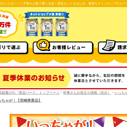
任せください！ご予算や人数で選べる楽々景品セットをはじめ、豊富なラインナップからイ
ゴリで選ぶ
お客様レビュー
請求
目録選びの「景品パーク」トップページ
>
幹事さんお役立ち情報（目次）
>
いっち
っちゃが！【宮崎県景品】