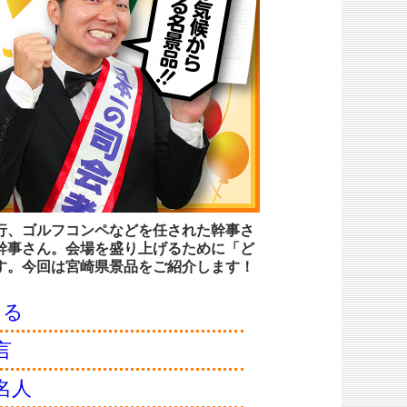
行、ゴルフコンペなどを任された幹事さ
幹事さん。会場を盛り上げるために「ど
す。今回は宮崎県景品をご紹介します！
ある
言
名人