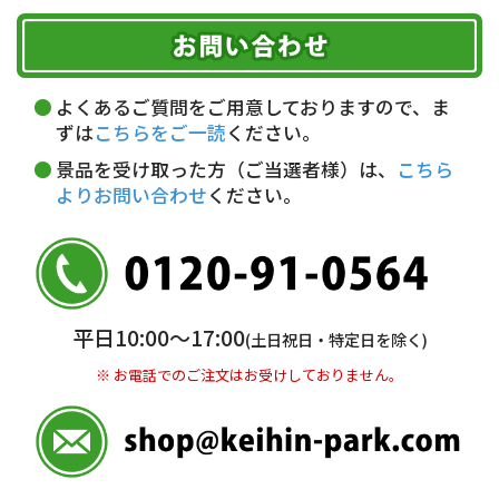
ご注文のキャンセル、商品お受取り後の返品には
お届け可能時間帯
期限を含むルール（条件）や、お客様にご負担い
代金引換(現金のみ)
ただく費用がございます。
午前中
14～16時
16～18時
詳しくはこちら▶
5,000円以上…手数料無料
18～20時
19～21時
指定なし
よくあるご質問をご用意しておりますので、ま
5,000円未満…330円(税込)
ずは
こちらをご一読
ください。
※ お支払い金額30万円まで。
景品を受け取った方（ご当選者様）は、
こちら
よりお問い合わせ
ください。
銀行振込(前払い)
三井住友銀行 船橋支店
普通 7263489
＜口座名＞ カ）ディースタイル
※ 振込み手数料お客様ご負担。
平日10:00〜17:00
(土日祝日・特定日を除く)
※ お電話でのご注文はお受けしておりません。