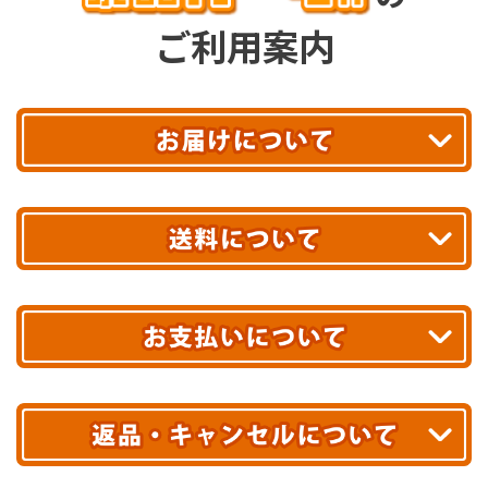
ご利用案内
平日13時まで
のご注文で
お届け!
最短翌日
あす着エリアが対象です。
合計10,000円以上
のご購入で
エリアやお届け日の確認は
こちら▶
送料無料!
※ 配送業者による配送遅延が生じる可能性がございます。
※ 沖縄・離島はお届けできません。
10,000円未満 全国一律1,100円(税込)
クレジットカード
配送業者
ヤマト運輸