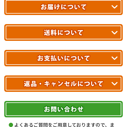
平日13時まで
のご注文で
お届け!
最短翌日
あす着エリアが対象です。
合計10,000円以上
のご購入で
エリアやお届け日の確認は
こちら▶
送料無料!
※ 配送業者による配送遅延が生じる可能性がございます。
※ 沖縄・離島はお届けできません。
10,000円未満 全国一律1,100円(税込)
クレジットカード
配送業者
ヤマト運輸
ご注文のキャンセル、商品お受取り後の返品には
お届け可能時間帯
期限を含むルール（条件）や、お客様にご負担い
代金引換(現金のみ)
ただく費用がございます。
午前中
14～16時
16～18時
詳しくはこちら▶
5,000円以上…手数料無料
18～20時
19～21時
指定なし
よくあるご質問をご用意しておりますので、ま
5,000円未満…330円(税込)