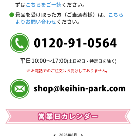
ずは
こちらをご一読
ください。
※ お支払い金額30万円まで。
景品を受け取った方（ご当選者様）は、
こちら
よりお問い合わせ
ください。
銀行振込(前払い)
三井住友銀行 船橋支店
普通 7263489
＜口座名＞ カ）ディースタイル
※ 振込み手数料お客様ご負担。
平日10:00〜17:00
(土日祝日・特定日を除く)
※ お電話でのご注文はお受けしておりません。