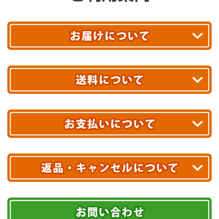
平日13時まで
のご注文で
お届け!
最短翌日
あす着エリアが対象です。
合計10,000円以上
のご購入で
エリアやお届け日の確認は
こちら▶
送料無料!
※ 配送業者による配送遅延が生じる可能性がございます。
※ 沖縄・離島はお届けできません。
10,000円未満 全国一律1,100円(税込)
クレジットカード
配送業者
ヤマト運輸
ご注文のキャンセル、商品お受取り後の返品には
お届け可能時間帯
期限を含むルール（条件）や、お客様にご負担い
代金引換(現金のみ)
ただく費用がございます。