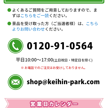
午前中
14～16時
16～18時
詳しくはこちら▶
5,000円以上…手数料無料
18～20時
19～21時
指定なし
よくあるご質問をご用意しておりますので、ま
5,000円未満…330円(税込)
ずは
こちらをご一読
ください。
※ お支払い金額30万円まで。
景品を受け取った方（ご当選者様）は、
こちら
よりお問い合わせ
ください。
銀行振込(前払い)
三井住友銀行 船橋支店
普通 7263489
＜口座名＞ カ）ディースタイル
※ 振込み手数料お客様ご負担。
平日10:00〜17:00
(土日祝日・特定日を除く)
※ お電話でのご注文はお受けしておりません。