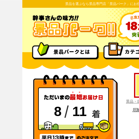
景品を選ぶなら景品専門店「景品パーク」にお
景品パークとは
カテ
景品・
/
8
11
着
厄