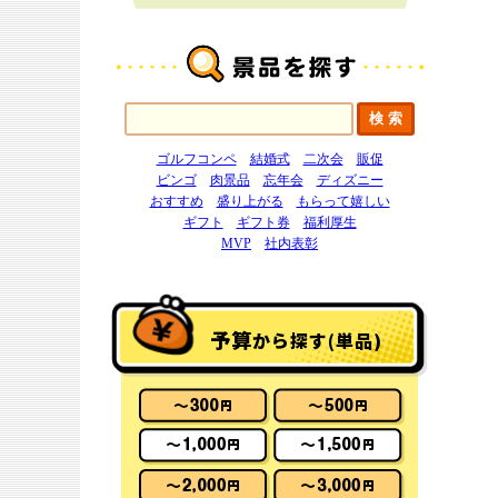
ゴルフコンペ
結婚式
二次会
販促
ビンゴ
肉景品
忘年会
ディズニー
おすすめ
盛り上がる
もらって嬉しい
ギフト
ギフト券
福利厚生
MVP
社内表彰
予算
から探す(単品)