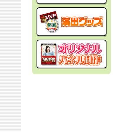
社内イベントの景品
面白・変わった景品
福利厚生・インセンティブ
金運アップ！？景品
結婚式の景品
男性向け景品
忘年会の景品
女性向け景品
新年会の景品
キッズ（子供）向け景品
歓送迎会・謝恩会の景品
爆買い向け景品
同窓会の景品
人気ランキング特集
夏向けの景品