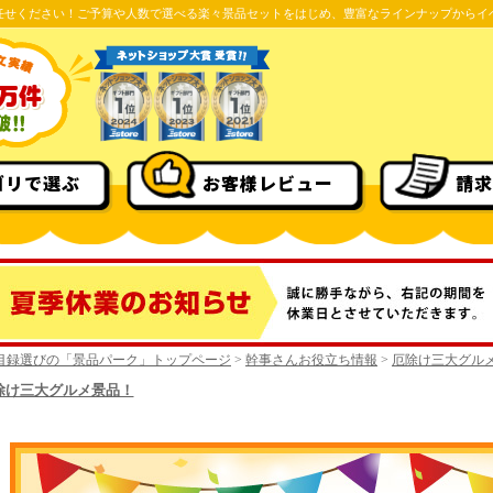
任せください！ご予算や人数で選べる楽々景品セットをはじめ、豊富なラインナップからイ
ゴリで選ぶ
お客様レビュー
請求
目録選びの「景品パーク」トップページ
>
幹事さんお役立ち情報
>
厄除け三大グル
除け三大グルメ景品！