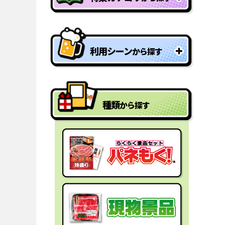
特盛り・大人買い景品
利用シーン
から探す
型抜きパネル景品
結婚式二次会の景品
一年分景品
種類
から探す
ゴルフコンペの景品
参加賞・残念賞
ビンゴ景品
スペシャルプライス
宴会の景品
迷った時にはコレ！
社内表彰の景品
盛り上げたい時はコレ！