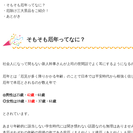
・そもそも厄年ってなに？
・厄除け三大景品をご紹介！
・あとがき
そもそも厄年ってなに？
社会人になって間もない新人幹事さんが上司の世間話でよく耳にするようになる
厄年とは「厄災が多く降りかかる年齢」のことで日本では平安時代から根強く信
厄年で本厄とされるのが数え年で
◎男性は25歳・
42歳
・61歳
◎女性は19歳・
33歳
・37歳・61歳
とされています。
あまり年齢的に該当しない学生時代には聞き慣れない話題なのも無理はありませ
本厄それぞれの年齢の前後の年である前厄（まえやく）と後厄（あとやく）も同