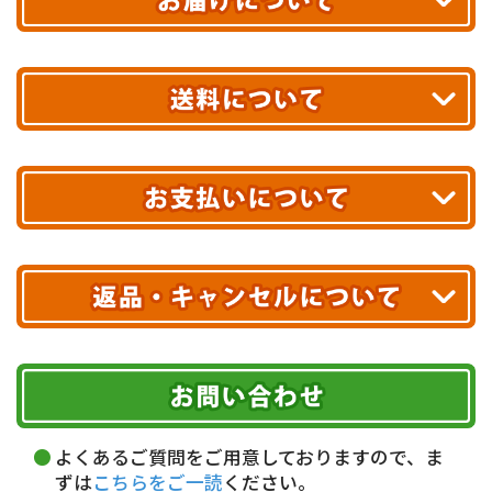
平日13時まで
のご注文で
お届け!
最短翌日
あす着エリアが対象です。
合計10,000円以上
のご購入で
エリアやお届け日の確認は
こちら▶
送料無料!
※ 配送業者による配送遅延が生じる可能性がございます。
※ 沖縄・離島はお届けできません。
10,000円未満 全国一律1,100円(税込)
クレジットカード
配送業者
ヤマト運輸
ご注文のキャンセル、商品お受取り後の返品には
お届け可能時間帯
期限を含むルール（条件）や、お客様にご負担い
代金引換(現金のみ)
ただく費用がございます。
午前中
14～16時
16～18時
詳しくはこちら▶
5,000円以上…手数料無料
18～20時
19～21時
指定なし
よくあるご質問をご用意しておりますので、ま
5,000円未満…330円(税込)
ずは
こちらをご一読
ください。