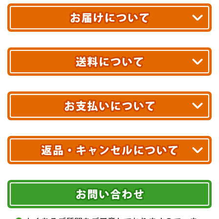
平日13時まで
のご注文で
お届け!
最短翌日
あす着エリアが対象です。
合計10,000円以上
のご購入で
エリアやお届け日の確認は
こちら▶
送料無料!
※ 配送業者による配送遅延が生じる可能性がございます。
※ 沖縄・離島はお届けできません。
10,000円未満 全国一律1,100円(税込)
クレジットカード
配送業者
ヤマト運輸
ご注文のキャンセル、商品お受取り後の返品には
お届け可能時間帯
期限を含むルール（条件）や、お客様にご負担い
代金引換(現金のみ)
ただく費用がございます。
午前中
14～16時
16～18時
詳しくはこちら▶
5,000円以上…手数料無料
18～20時
19～21時
指定なし