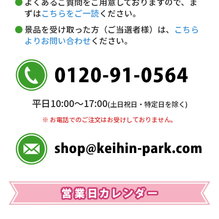
よくあるご質問をご用意しておりますので、ま
5,000円未満…330円(税込)
ずは
こちらをご一読
ください。
※ お支払い金額30万円まで。
景品を受け取った方（ご当選者様）は、
こちら
よりお問い合わせ
ください。
銀行振込(前払い)
三井住友銀行 船橋支店
普通 7263489
＜口座名＞ カ）ディースタイル
※ 振込み手数料お客様ご負担。
平日10:00〜17:00
(土日祝日・特定日を除く)
※ お電話でのご注文はお受けしておりません。