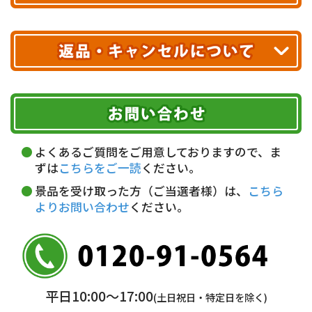
※ 沖縄・離島はお届けできません。
10,000円未満 全国一律1,100円(税込)
クレジットカード
配送業者
ヤマト運輸
ご注文のキャンセル、商品お受取り後の返品には
お届け可能時間帯
期限を含むルール（条件）や、お客様にご負担い
代金引換(現金のみ)
ただく費用がございます。
午前中
14～16時
16～18時
詳しくはこちら▶
5,000円以上…手数料無料
18～20時
19～21時
指定なし
よくあるご質問をご用意しておりますので、ま
5,000円未満…330円(税込)
ずは
こちらをご一読
ください。
※ お支払い金額30万円まで。
景品を受け取った方（ご当選者様）は、
こちら
よりお問い合わせ
ください。
銀行振込(前払い)
三井住友銀行 船橋支店
普通 7263489
＜口座名＞ カ）ディースタイル
※ 振込み手数料お客様ご負担。
平日10:00〜17:00
(土日祝日・特定日を除く)