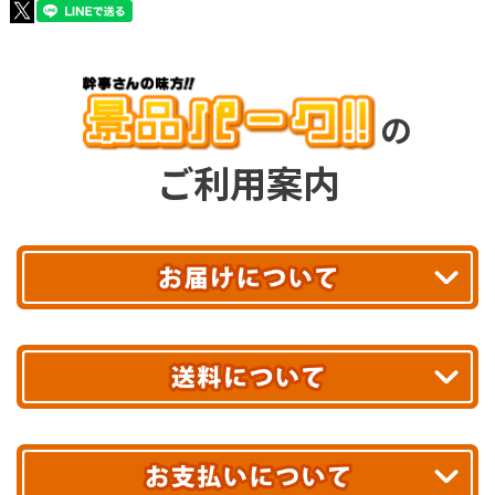
の
ご利用案内
平日13時まで
のご注文で
お届け!
最短翌日
あす着エリアが対象です。
合計10,000円以上
のご購入で
エリアやお届け日の確認は
こちら▶
送料無料!
※ 配送業者による配送遅延が生じる可能性がございます。