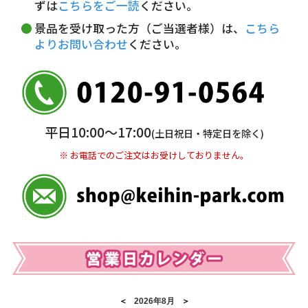
ずは
こちらをご一読
ください。
※ お支払い金額30万円まで。
景品を受け取った方（ご当選者様）は、
こちら
よりお問い合わせ
ください。
銀行振込(前払い)
三井住友銀行 船橋支店
普通 7263489
＜口座名＞ カ）ディースタイル
※ 振込み手数料お客様ご負担。
平日10:00〜17:00
(土日祝日・特定日を除く)
※ お電話でのご注文はお受けしておりません。