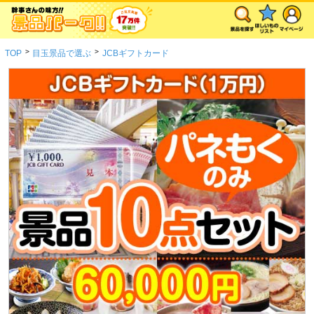
>
>
TOP
目玉景品で選ぶ
JCBギフトカード