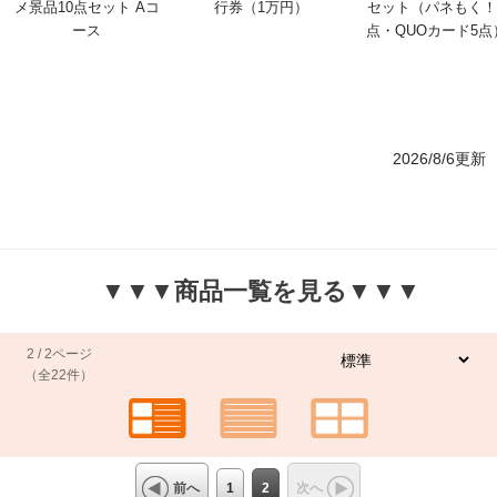
メ景品10点セット Aコ
行券（1万円）
セット（パネもく！
ース
点・QUOカード5点
2026/8/6更新
▼▼▼商品一覧を見る▼▼▼
2 / 2ページ
（全22件）
1
2
次へ
前へ