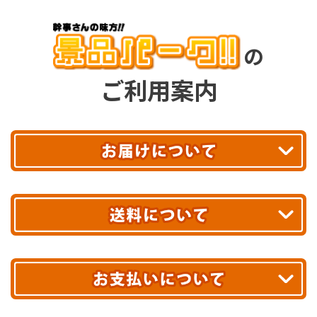
の
ご利用案内
平日13時まで
のご注文で
お届け!
最短翌日
あす着エリアが対象です。
合計10,000円以上
のご購入で
エリアやお届け日の確認は
こちら▶
送料無料!
※ 配送業者による配送遅延が生じる可能性がございます。
※ 沖縄・離島はお届けできません。
10,000円未満 全国一律1,100円(税込)