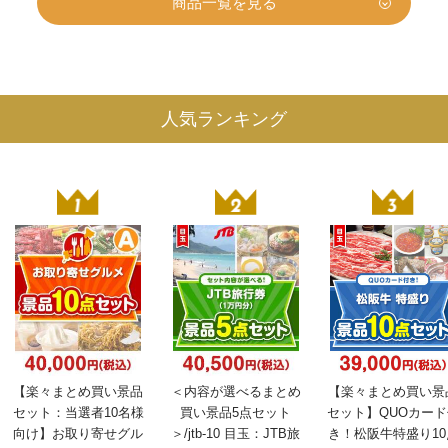
商品一覧を見る
人気ランキング
【楽々まとめ買い景品
＜内容が選べるまとめ
【楽々まとめ買い景
セット：当選者10名様
買い景品5点セット
セット】QUOカード
向け】お取り寄せグル
＞/jtb-10 目玉：JTB旅
き！松阪牛特盛り10