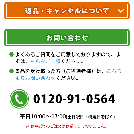
クレジットカード
配送業者
ヤマト運輸
ご注文のキャンセル、商品お受取り後の返品には
お届け可能時間帯
期限を含むルール（条件）や、お客様にご負担い
代金引換(現金のみ)
ただく費用がございます。
午前中
14～16時
16～18時
詳しくはこちら▶
5,000円以上…手数料無料
18～20時
19～21時
指定なし
よくあるご質問をご用意しておりますので、ま
5,000円未満…330円(税込)
ずは
こちらをご一読
ください。
※ お支払い金額30万円まで。
景品を受け取った方（ご当選者様）は、
こちら
よりお問い合わせ
ください。
銀行振込(前払い)
三井住友銀行 船橋支店
普通 7263489
＜口座名＞ カ）ディースタイル
※ 振込み手数料お客様ご負担。
平日10:00〜17:00
(土日祝日・特定日を除く)
※ お電話でのご注文はお受けしておりません。