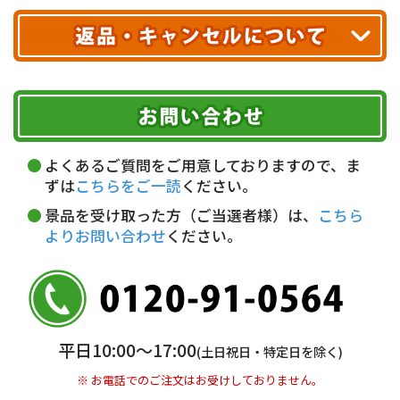
クレジットカード
配送業者
ヤマト運輸
ご注文のキャンセル、商品お受取り後の返品には
お届け可能時間帯
期限を含むルール（条件）や、お客様にご負担い
代金引換(現金のみ)
ただく費用がございます。
午前中
14～16時
16～18時
詳しくはこちら▶
5,000円以上…手数料無料
18～20時
19～21時
指定なし
よくあるご質問をご用意しておりますので、ま
5,000円未満…330円(税込)
ずは
こちらをご一読
ください。
※ お支払い金額30万円まで。
景品を受け取った方（ご当選者様）は、
こちら
よりお問い合わせ
ください。
銀行振込(前払い)
三井住友銀行 船橋支店
普通 7263489
＜口座名＞ カ）ディースタイル
※ 振込み手数料お客様ご負担。
平日10:00〜17:00
(土日祝日・特定日を除く)
※ お電話でのご注文はお受けしておりません。