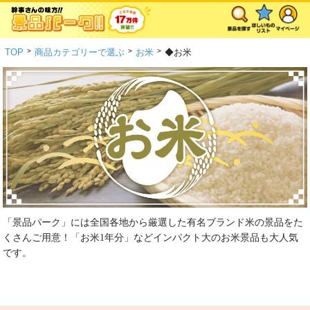
>
>
>
TOP
商品カテゴリーで選ぶ
お米
◆お米
「景品パーク」には全国各地から厳選した有名ブランド米の景品をた
くさんご用意！「お米1年分」などインパクト大のお米景品も大人気
です。