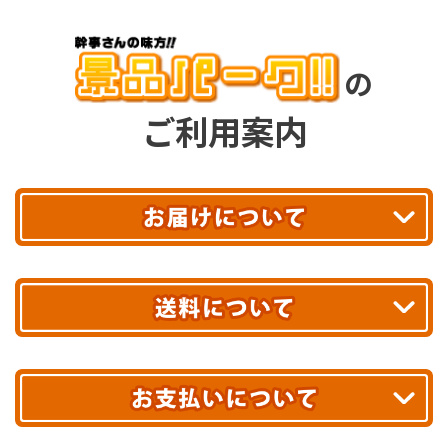
の
ご利用案内
平日13時まで
のご注文で
お届け!
最短翌日
あす着エリアが対象です。
合計10,000円以上
のご購入で
エリアやお届け日の確認は
こちら▶
送料無料!
※ 配送業者による配送遅延が生じる可能性がございます。
※ 沖縄・離島はお届けできません。
10,000円未満 全国一律1,100円(税込)