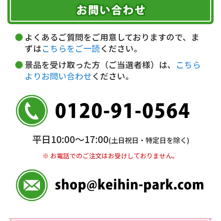
期限を含むルール（条件）や、お客様にご負担い
代金引換(現金のみ)
ただく費用がございます。
午前中
14～16時
16～18時
詳しくはこちら▶
5,000円以上…手数料無料
18～20時
19～21時
指定なし
よくあるご質問をご用意しておりますので、ま
5,000円未満…330円(税込)
ずは
こちらをご一読
ください。
※ お支払い金額30万円まで。
景品を受け取った方（ご当選者様）は、
こちら
よりお問い合わせ
ください。
銀行振込(前払い)
三井住友銀行 船橋支店
普通 7263489
＜口座名＞ カ）ディースタイル
※ 振込み手数料お客様ご負担。
平日10:00〜17:00
(土日祝日・特定日を除く)
※ お電話でのご注文はお受けしておりません。