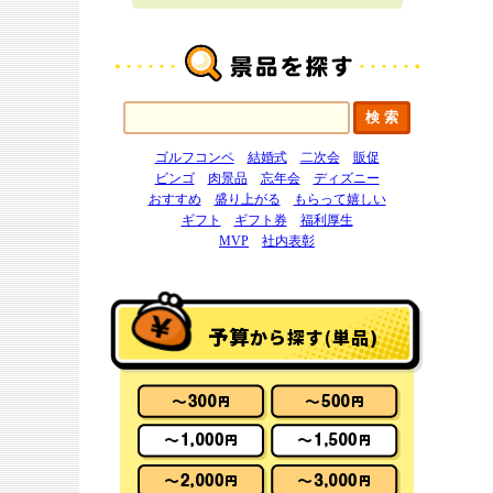
ゴルフコンペ
結婚式
二次会
販促
ビンゴ
肉景品
忘年会
ディズニー
おすすめ
盛り上がる
もらって嬉しい
ギフト
ギフト券
福利厚生
MVP
社内表彰
予算
から探す(単品)