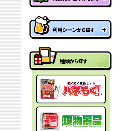
特盛り・大人買い景品
利用シーン
から探す
型抜きパネル景品
結婚式二次会の景品
一年分景品
種類
から探す
ゴルフコンペの景品
参加賞・残念賞
ビンゴ景品
スペシャルプライス
宴会の景品
迷った時にはコレ！
社内表彰の景品
盛り上げたい時はコレ！