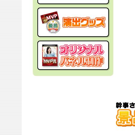
社内イベントの景品
面白・変わった景品
福利厚生・インセンティブ
金運アップ！？景品
結婚式の景品
男性向け景品
忘年会の景品
女性向け景品
新年会の景品
キッズ（子供）向け景品
歓送迎会・謝恩会の景品
爆買い向け景品
同窓会の景品
人気ランキング特集
夏向けの景品