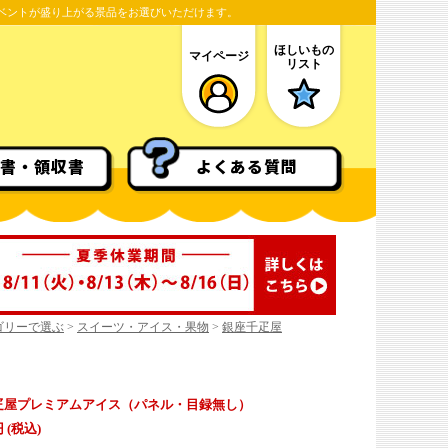
ベントが盛り上がる景品をお選びいただけます。
ほしいもの
マイページ
リスト
書・領収書
よくある質問
ゴリーで選ぶ
>
スイーツ・アイス・果物
>
銀座千疋屋
疋屋プレミアムアイス（パネル・目録無し）
円 (税込)