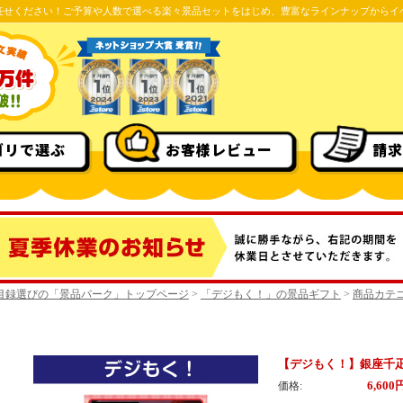
任せください！ご予算や人数で選べる楽々景品セットをはじめ、豊富なラインナップからイ
ゴリで選ぶ
お客様レビュー
請求
目録選びの「景品パーク」トップページ
>
「デジもく！」の景品ギフト
>
商品カテ
【デジもく！】銀座千
6,600
価格: