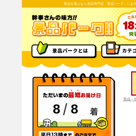
景品を選ぶなら景品専門店「景品パーク」にお
景品パークとは
カテ
景品・
/
8
8
着